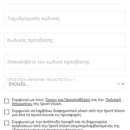
Ταχυδρομικός κώδικας:
Κωδικός πρόσβασης:
Επαναλάβετε τον κωδικό πρόσβασης:
ΠΡΟΣΤΑΣΊΑ ANTISPAM- ΥΠΟΛΟΓΊΣΤΕ 6 + 1 :
Συμφωνώ με τους
Όρους και Προϋποθέσεις
και την
Πολιτική
Απορρήτου
της Sport Vision.
Συμφωνώ να λαμβάνω διαφημιστικό υλικό από την Sport Vision
για όλα τα προϊόντα και τις προσφορές.
Συμφωνώ με την ανάπτυξη προφίλ και τη δημιουργία
αναλύσεων από την Sport Vision (συμπεριλαμβανομένης της
εξατομίκευσης) για σκοπούς μάρκετινγκ.