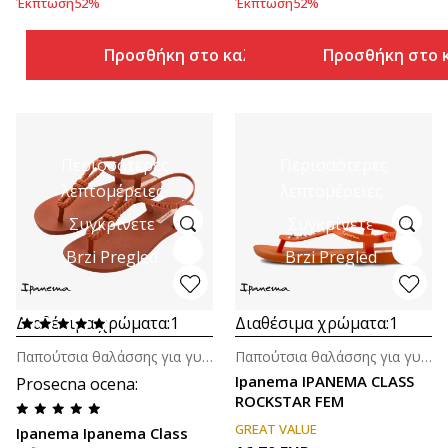
Έκπτωση
52
%
Έκπτωση
52
%
Προσθήκη στο καλάθι
Προσθήκη στο 
Περισσότερες
Περισσότερες
λεπτομέρειες
λεπτομέρειες
Συγκρίνετε
Συγκρίνετε
Brzi Pregled
Brzi Pregled
Διαθέσιμα χρώματα:
1
Διαθέσιμα χρώματα:
1
Παπούτσια θαλάσσης για γυναίκες
Παπούτσια θαλάσσης για γυναίκες
Ipanema IPANEMA CLASS
Prosecna ocena
:
ROCKSTAR FEM
GREAT VALUE
Ipanema Ipanema Class