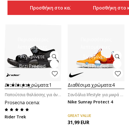
Προσθήκη στο καλάθι
Προσθήκη στο 
Περισσότερες
Περισσότερες
λεπτομέρειες
λεπτομέρειες
Συγκρίνετε
Συγκρίνετε
Brzi Pregled
Brzi Pregled
Διαθέσιμα χρώματα:
1
Διαθέσιμα χρώματα:
4
Παπούτσια θαλάσσης για άνδρες
Σανδάλια lifestyle για μικρά παιδιά
Nike Sunray Protect 4
Prosecna ocena
:
GREAT VALUE
Rider Trek
31,99
EUR