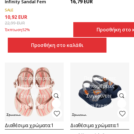
16,79
EUR
Infinity Sandal Fem
SALE
10,92
EUR
22,99
EUR
Προσθήκη στο 
Έκπτωση
52
%
Προσθήκη στο καλάθι
Περισσότερες
Περισσότερες
λεπτομέρειες
λεπτομέρειες
Συγκρίνετε
Συγκρίνετε
Brzi Pregled
Brzi Pregled
Διαθέσιμα χρώματα:
1
Διαθέσιμα χρώματα:
1