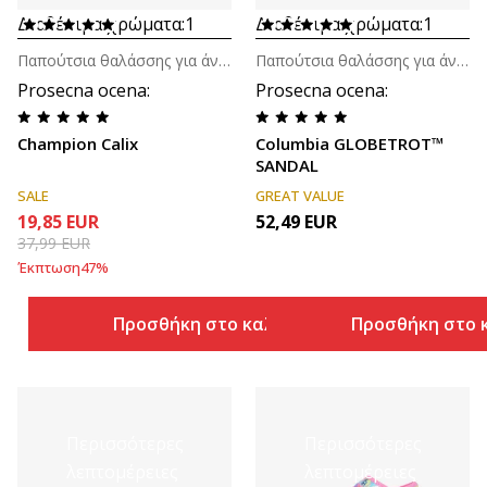
Διαθέσιμα χρώματα:
1
Διαθέσιμα χρώματα:
1
Παπούτσια θαλάσσης για άνδρες
Παπούτσια θαλάσσης για άνδρες
Prosecna ocena
:
Prosecna ocena
:
Champion Calix
Columbia GLOBETROT™
SANDAL
SALE
GREAT VALUE
19,85
EUR
52,49
EUR
37,99
EUR
Έκπτωση
47
%
Προσθήκη στο καλάθι
Προσθήκη στο 
Περισσότερες
Περισσότερες
λεπτομέρειες
λεπτομέρειες