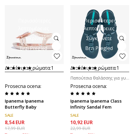
Περισσότερες
Περισσότερες
λεπτομέρειες
λεπτομέρειες
Συγκρίνετε
Συγκρίνετε
Brzi Pregled
Brzi Pregled
Διαθέσιμα χρώματα:
1
Διαθέσιμα χρώματα:
1
Παπούτσια θαλάσσης για γυναίκες
Prosecna ocena
:
Prosecna ocena
:
Ipanema Ipanema
Ipanema Ipanema Class
Butterfly Baby
Infinity Sandal Fem
SALE
SALE
8,54
EUR
10,92
EUR
17,99
EUR
22,99
EUR