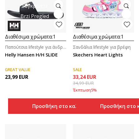
Συγκρίνετε
Συγκρίνετε
Brzi Pregled
Brzi Pregled
Διαθέσιμα χρώματα:
1
Διαθέσιμα χρώματα:
1
Παπούτσια lifestyle για άνδρες
Σανδάλια lifestyle για βρέφη
Helly Hansen H/H SLIDE
Skechers Heart Lights
GREAT VALUE
SALE
23,99
EUR
33,24
EUR
34,99
EUR
Έκπτωση
5
%
Προσθήκη στο καλάθι
Προσθήκη στο 