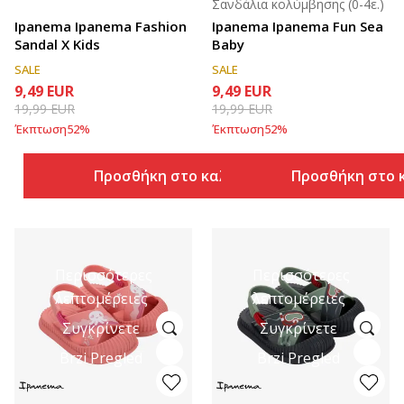
Σανδάλια κολύμβησης (0-4ε.)
Ipanema Ipanema Fashion
Ipanema Ipanema Fun Sea
Sandal X Kids
Baby
SALE
SALE
9,49
EUR
9,49
EUR
19,99
EUR
19,99
EUR
Έκπτωση
52
%
Έκπτωση
52
%
Προσθήκη στο καλάθι
Προσθήκη στο 
Περισσότερες
Περισσότερες
λεπτομέρειες
λεπτομέρειες
Συγκρίνετε
Συγκρίνετε
Brzi Pregled
Brzi Pregled