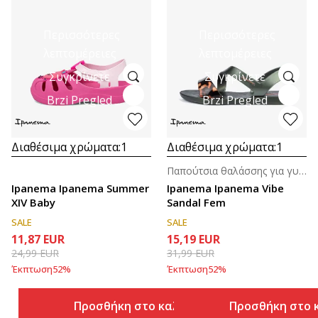
Περισσότερες
Περισσότερες
λεπτομέρειες
λεπτομέρειες
Συγκρίνετε
Συγκρίνετε
Brzi Pregled
Brzi Pregled
Διαθέσιμα χρώματα:
1
Διαθέσιμα χρώματα:
1
Παπούτσια θαλάσσης για γυναίκες
Ipanema Ipanema Summer
Ipanema Ipanema Vibe
XIV Baby
Sandal Fem
SALE
SALE
11,87
EUR
15,19
EUR
24,99
EUR
31,99
EUR
Έκπτωση
52
%
Έκπτωση
52
%
Προσθήκη στο καλάθι
Προσθήκη στο 