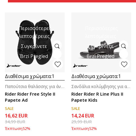
Περισσότερες
Περισσότερες
λεπτομέρειες
λεπτομέρειες
Συγκρίνετε
Συγκρίνετε
Brzi Pregled
Brzi Pregled
Διαθέσιμα χρώματα:
1
Διαθέσιμα χρώματα:
1
Παπούτσια θαλάσσης για άνδρες
Σανδάλια κολύμβησης για αγόρια (4-7ε)
Rider Rider Free Style II
Rider Rider R Line Plus II
Papete Ad
Papete Kids
SALE
SALE
16,62
EUR
14,24
EUR
34,99
EUR
29,99
EUR
Έκπτωση
52
%
Έκπτωση
52
%