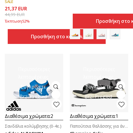
SALE
21,37
EUR
44,99
EUR
Προσθήκη στο 
Έκπτωση
52
%
Προσθήκη στο καλάθι
Περισσότερες
Περισσότερες
λεπτομέρειες
λεπτομέρειες
Συγκρίνετε
Συγκρίνετε
Brzi Pregled
Brzi Pregled
Διαθέσιμα χρώματα:
2
Διαθέσιμα χρώματα:
1
Σανδάλια κολύμβησης (0-4ε.)
Παπούτσια θαλάσσης για άνδρες