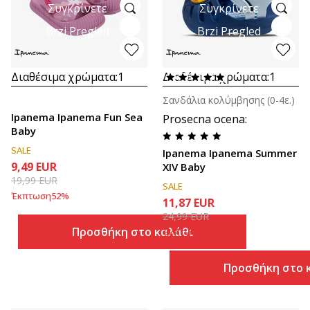
Συγκρίνετε
Συγκρίνετε
Brzi Pregled
Brzi Pregled
Διαθέσιμα χρώματα:
1
Διαθέσιμα χρώματα:
1
Σανδάλια κολύμβησης (0-4ε.)
Ipanema Ipanema Fun Sea
Prosecna ocena
:
Baby
SALE
Ipanema Ipanema Summer
9,49
EUR
XIV Baby
19,99
EUR
SALE
Έκπτωση
52
%
11,87
EUR
24,99
EUR
Προσθήκη στο καλάθι
Έκπτωση
52
%
Προσθήκη στο 