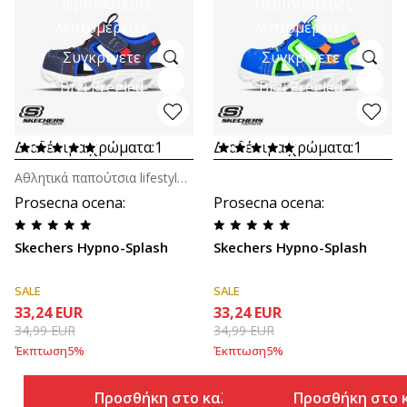
Περισσότερες
Περισσότερες
λεπτομέρειες
λεπτομέρειες
Συγκρίνετε
Συγκρίνετε
Brzi Pregled
Brzi Pregled
Διαθέσιμα χρώματα:
1
Διαθέσιμα χρώματα:
1
Αθλητικά παπούτσια lifestyle για βρέφη
Prosecna ocena
:
Prosecna ocena
:
Skechers Hypno-Splash
Skechers Hypno-Splash
SALE
SALE
33,24
EUR
33,24
EUR
34,99
EUR
34,99
EUR
Έκπτωση
5
%
Έκπτωση
5
%
Προσθήκη στο καλάθι
Προσθήκη στο 