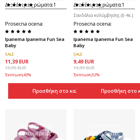
Διαθέσιμα χρώματα:
1
Διαθέσιμα χρώματα:
1
Σανδάλια κολύμβησης (0-4ε.)
Prosecna ocena
:
Prosecna ocena
:
Ipanema Ipanema Fun Sea
Ipanema Ipanema Fun Sea
Baby
Baby
SALE
SALE
11,39
EUR
9,49
EUR
19,99
EUR
19,99
EUR
Έκπτωση
43
%
Έκπτωση
52
%
Προσθήκη στο καλάθι
Προσθήκη στο 
Περισσότερες
Περισσότερες
λεπτομέρειες
λεπτομέρειες