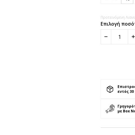
Προτεινόμενη Λιανικ
Επιλογή ποσό
Επιστρο
εντός 30
Γρηγορό
με Box N