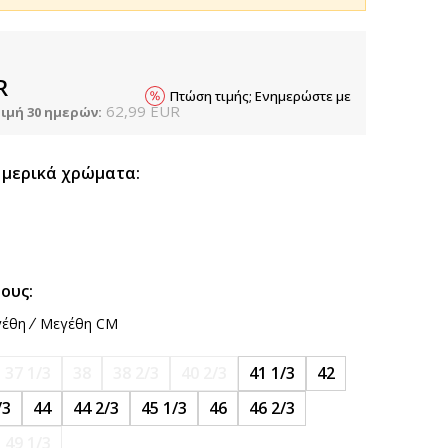
R
Πτώση τιμής; Ενημερώστε με
62,99
EUR
ιμή 30 ημερών:
 μερικά χρώματα:
ους:
έθη
Μεγέθη CM
37 1/3
38
38 2/3
40 2/3
41 1/3
42
/3
44
44 2/3
45 1/3
46
46 2/3
49 1/3