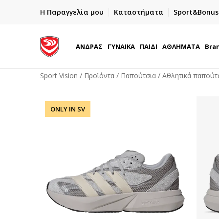
ΓΡΗΓΟΡΟΤΕΡΗ ΠΑΡΑΔΟΣΗ ΜΕ BOX NOW
Η Παραγγελία μου
Καταστήματα
Sport&Bonus
Παραλαβή 24/7
ΑΝΔΡΑΣ
ΓΥΝΑΙΚΑ
ΠΑΙΔΙ
ΑΘΛΗΜΑΤΑ
Bra
Sport Vision
Προϊόντα
Παπούτσια
Αθλητικά παπούτ
ONLY IN SV