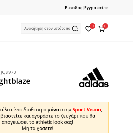
ΕΓΓΡΑΦΕΙΤΕ
ΧΡΕΙΑΖ
Είσοδος
Εγγραφείτε
Και κερδίστε -10% με την πρώτη σας αγορά!
Κ
0
0
Αναζήτηση στον ιστότοπο
:
JQ9973
ightblaze
τέλα είναι διαθέσιμα
μόνο
στην
Sport Vision
,
 βιαστείτε και αγοράστε το ζευγάρι που θα
απογειώσει το athletic look σας!
Μη τα χάσετε!