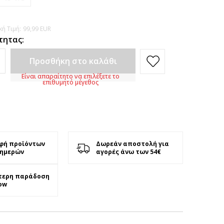
ή Τιμή:
99,99
EUR
τητας:
Προσθήκη στο καλάθι
Είναι απαραίτητο να επιλέξετε το
επιθυμητό μέγεθος
φή προϊόντων
Δωρεάν αποστολή για
 ημερών
αγορές άνω των 54€
τερη παράδοση
ow