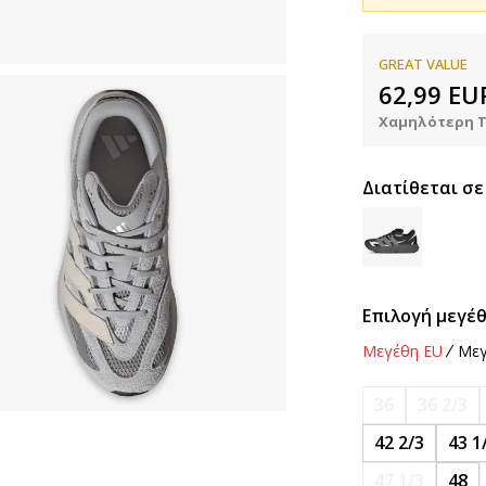
GREAT VALUE
62,99
EU
Χαμηλότερη Τ
Διατίθεται σε
Επιλογή μεγέθ
Μεγέθη EU
Μεγ
36
36 2/3
42 2/3
43 1
47 1/3
48