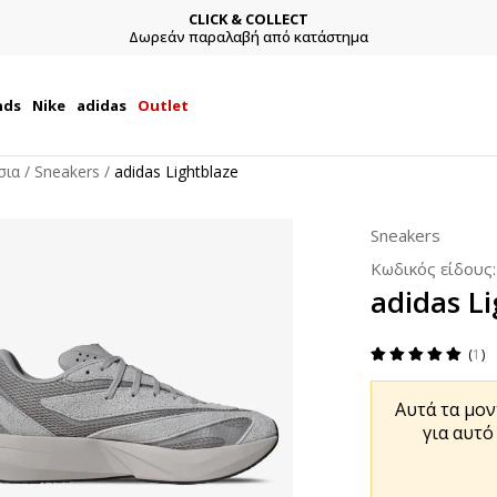
CLICK & COLLECT
Δωρεάν παραλαβή από κατάστημα
nds
Nike
adidas
Outlet
σια
Sneakers
adidas Lightblaze
Sneakers
Κωδικός είδους
adidas L
1
Αυτά τα μον
για αυτό