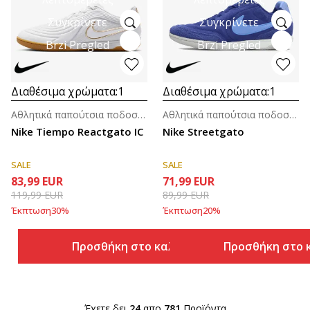
Συγκρίνετε
Συγκρίνετε
Brzi Pregled
Brzi Pregled
Διαθέσιμα χρώματα:
1
Διαθέσιμα χρώματα:
1
Αθλητικά παπούτσια ποδοσφαίρου για άνδρες
Αθλητικά παπούτσια ποδοσφαίρου για άνδρες
Nike Tiempo Reactgato IC
Nike Streetgato
SALE
SALE
83,99
EUR
71,99
EUR
119,99
EUR
89,99
EUR
Έκπτωση
30
%
Έκπτωση
20
%
Προσθήκη στο καλάθι
Προσθήκη στο 
Έχετε δει
24
απο
781
Προϊόντα