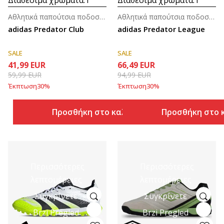
Αθλητικά παπούτσια ποδοσφαίρου για άνδρες
Αθλητικά παπούτσια ποδοσφαίρου για άνδρες
adidas Predator Club
adidas Predator League
SALE
SALE
41,99
EUR
66,49
EUR
59,99
EUR
94,99
EUR
Έκπτωση
30
%
Έκπτωση
30
%
Προσθήκη στο καλάθι
Προσθήκη στο 
Περισσότερες
Περισσότερες
λεπτομέρειες
λεπτομέρειες
Συγκρίνετε
Συγκρίνετε
Brzi Pregled
Brzi Pregled