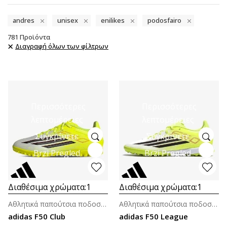
andres
unisex
enilikes
podosfairo
781
Προϊόντα
Διαγραφή όλων των φίλτρων
Περισσότερες
Περισσότερες
λεπτομέρειες
λεπτομέρειες
Συγκρίνετε
Συγκρίνετε
Brzi Pregled
Brzi Pregled
Διαθέσιμα χρώματα:
1
Διαθέσιμα χρώματα:
1
Αθλητικά παπούτσια ποδοσφαίρου για άνδρες
Αθλητικά παπούτσια ποδοσφαίρου για άνδρες
adidas F50 Club
adidas F50 League