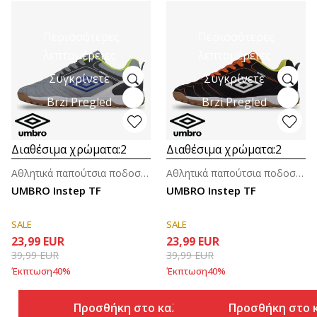
Περισσότερες
Περισσότερες
λεπτομέρειες
λεπτομέρειες
Συγκρίνετε
Συγκρίνετε
Brzi Pregled
Brzi Pregled
Διαθέσιμα χρώματα:
2
Διαθέσιμα χρώματα:
2
Αθλητικά παπούτσια ποδοσφαίρου για άνδρες
Αθλητικά παπούτσια ποδοσφαίρου για άνδρες
UMBRO Instep TF
UMBRO Instep TF
SALE
SALE
23,99
EUR
23,99
EUR
39,99
EUR
39,99
EUR
Έκπτωση
40
%
Έκπτωση
40
%
Προσθήκη στο καλάθι
Προσθήκη στο 