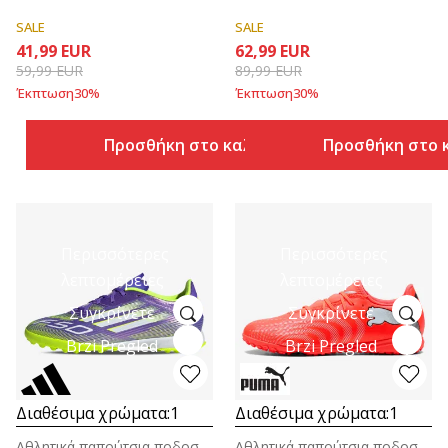
SALE
SALE
41,99
EUR
62,99
EUR
59,99
EUR
89,99
EUR
Έκπτωση
30
%
Έκπτωση
30
%
Προσθήκη στο καλάθι
Προσθήκη στο 
Περισσότερες
Περισσότερες
λεπτομέρειες
λεπτομέρειες
Συγκρίνετε
Συγκρίνετε
Brzi Pregled
Brzi Pregled
Διαθέσιμα χρώματα:
1
Διαθέσιμα χρώματα:
1
Αθλητικά παπούτσια ποδοσφαίρου για άνδρες
Αθλητικά παπούτσια ποδοσφαίρου για άνδρες