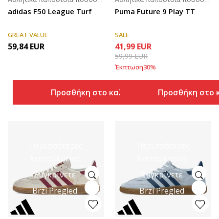
adidas F50 League Turf
Puma Future 9 Play TT
GREAT VALUE
SALE
59,84
EUR
41,99
EUR
59,99
EUR
Έκπτωση
30
%
Προσθήκη στο καλάθι
Προσθήκη στο 
Περισσότερες
Περισσότερες
λεπτομέρειες
λεπτομέρειες
Συγκρίνετε
Συγκρίνετε
Brzi Pregled
Brzi Pregled