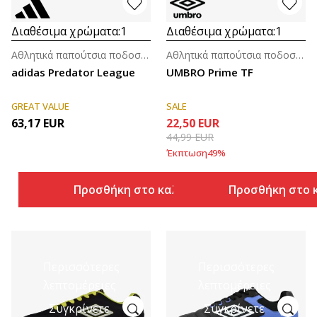
Διαθέσιμα χρώματα:
1
Διαθέσιμα χρώματα:
1
Αθλητικά παπούτσια ποδοσφαίρου για άνδρες
Αθλητικά παπούτσια ποδοσφαίρου για άνδρες
adidas Predator League
UMBRO Prime TF
GREAT VALUE
SALE
63,17
EUR
22,50
EUR
44,99
EUR
Έκπτωση
49
%
Προσθήκη στο καλάθι
Προσθήκη στο 
Περισσότερες
Περισσότερες
λεπτομέρειες
λεπτομέρειες
Συγκρίνετε
Συγκρίνετε