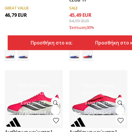
GREAT VALUE
SALE
46,79
EUR
45,49
EUR
64,99
EUR
Έκπτωση
30
%
Προσθήκη στο καλάθι
Προσθήκη στο 
Περισσότερες
Περισσότερες
λεπτομέρειες
λεπτομέρειες
Συγκρίνετε
Συγκρίνετε
Brzi Pregled
Brzi Pregled
Διαθέσιμα χρώματα:
1
Διαθέσιμα χρώματα:
1