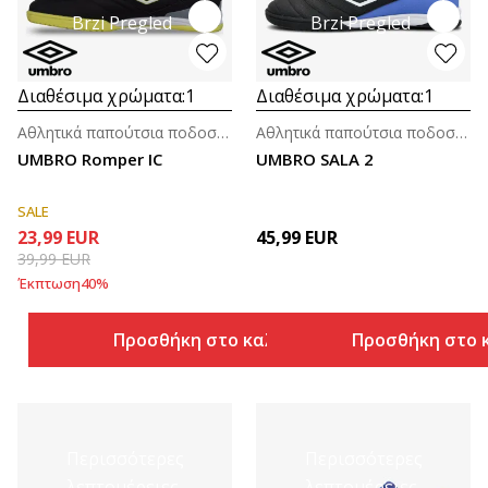
Brzi Pregled
Brzi Pregled
Διαθέσιμα χρώματα:
1
Διαθέσιμα χρώματα:
1
Αθλητικά παπούτσια ποδοσφαίρου για άνδρες
Αθλητικά παπούτσια ποδοσφαίρου για άνδρες
UMBRO Romper IC
UMBRO SALA 2
SALE
23,99
EUR
45,99
EUR
39,99
EUR
Έκπτωση
40
%
Προσθήκη στο καλάθι
Προσθήκη στο 
Περισσότερες
Περισσότερες
λεπτομέρειες
λεπτομέρειες