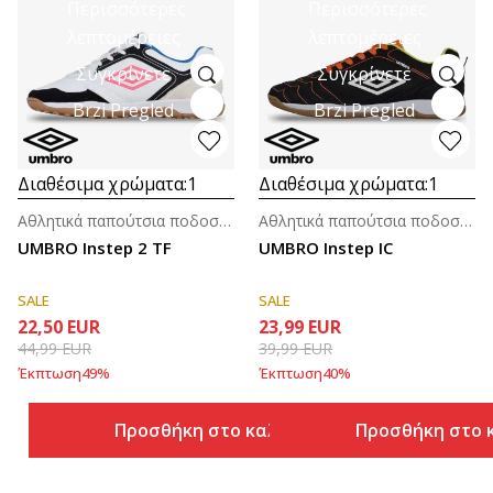
Περισσότερες
Περισσότερες
λεπτομέρειες
λεπτομέρειες
Συγκρίνετε
Συγκρίνετε
Brzi Pregled
Brzi Pregled
Διαθέσιμα χρώματα:
1
Διαθέσιμα χρώματα:
1
Αθλητικά παπούτσια ποδοσφαίρου για άνδρες
Αθλητικά παπούτσια ποδοσφαίρου για άνδρες
UMBRO Instep 2 TF
UMBRO Instep IC
SALE
SALE
22,50
EUR
23,99
EUR
44,99
EUR
39,99
EUR
Έκπτωση
49
%
Έκπτωση
40
%
Προσθήκη στο καλάθι
Προσθήκη στο 