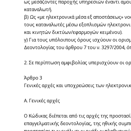
ως μεσάζοντες παροχής υπηρεσιών έναντι αμοι
καταναλωτή.
β) Ως «με ηλεκτρονικά μέσα εξ αποστάσεως» νοο
τους καταναλωτές μέσω εξοπλισμών ηλεκτρονική
και κινητών δικτύων/εφαρμογών κειμένου).
γ) Για τους υπόλοιπους όρους ισχύουν οι ορισμ
Δεοντολογίας του άρθρου 7 του ν. 3297/2004, ό
2. Σε περίπτωση αμφιβολίας υπερισχύουν οι ορ
Άρθρο 3
Γενικές αρχές και υποχρεώσεις των ηλεκτρον
Α. Γενικές αρχές
Ο Κώδικας διέπεται από τις αρχές της προστασί
επαγγελματικής δεοντολογίας, της ηθικής συμ