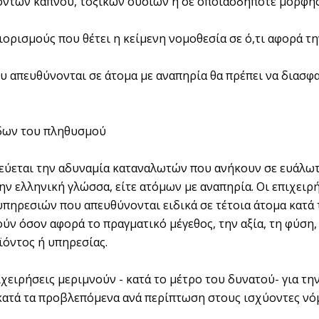
ντων καπνού, τοξικών ουσιών ή σε οποιασδήποτε μορφής ε
εριορισμούς που θέτει η κείμενη νομοθεσία σε ό,τι αφορά
ου απευθύνονται σε άτομα με αναπηρία θα πρέπει να διασφ
δων του πληθυσμού
λεύεται την αδυναμία καταναλωτών που ανήκουν σε ευάλω
ν ελληνική γλώσσα, είτε ατόμων με αναπηρία. Οι επιχειρή
υπηρεσιών που απευθύνονται ειδικά σε τέτοια άτομα κατά
ύν όσον αφορά το πραγματικό μέγεθος, την αξία, τη φύση,
ϊόντος ή υπηρεσίας.
επιχειρήσεις μεριμνούν - κατά το μέτρο του δυνατού- για
κατά τα προβλεπόμενα ανά περίπτωση στους ισχύοντες νό