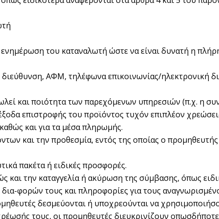
ως ειδικότερα αναφέρονται στα άρθρα 4 και 5 του παρό
ωτή
 ενημέρωση του καταναλωτή ώστε να είναι δυνατή η πλήρη
κή διεύθυνση, ΑΦΜ, τηλέφωνα επικοινωνίας/ηλεκτρονική δ
 πωλεί και ποιότητα των παρεχόμενων υπηρεσιών (π.χ. η 
έξοδα επιστροφής του προϊόντος τυχόν επιπλέον χρεώσεις
 καθώς και για τα μέσα πληρωμής.
όντων και την προθεσμία, εντός της οποίας ο προμηθευτής
τικά πακέτα ή ειδικές προσφορές.
ς και την καταγγελία ή ακύρωση της σύμβασης, όπως ειδι
ν δια-φορών τους και πληροφορίες για τους αναγνωρισμέν
μηθευτές δεσμεύονται ή υποχρεούνται να χρησιμοποιήσου
ρέωσής τους, οι προμηθευτές διευκρινίζουν οπωσδήποτε 