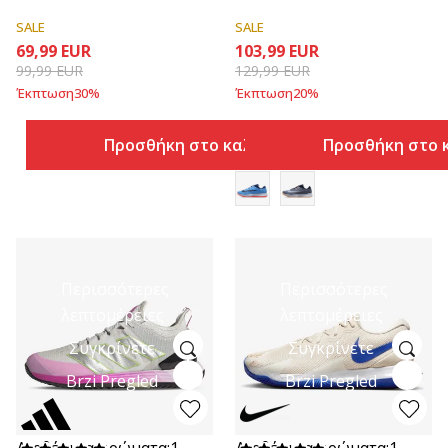
SALE
SALE
69,99
EUR
103,99
EUR
99,99
EUR
129,99
EUR
Έκπτωση
30
%
Έκπτωση
20
%
Προσθήκη στο καλάθι
Προσθήκη στο 
Περισσότερες
Περισσότερες
λεπτομέρειες
λεπτομέρειες
Συγκρίνετε
Συγκρίνετε
Brzi Pregled
Brzi Pregled
Διαθέσιμα χρώματα:
1
Διαθέσιμα χρώματα:
1