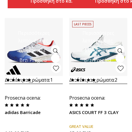
Προσθήκη στο καλάθι
Προσθήκη στο 
LAST PIECES
Περισσότερες
Περισσότερες
λεπτομέρειες
λεπτομέρειες
Συγκρίνετε
Συγκρίνετε
Brzi Pregled
Brzi Pregled
Διαθέσιμα χρώματα:
1
Διαθέσιμα χρώματα:
2
Prosecna ocena
:
Prosecna ocena
:
adidas Barricade
ASICS COURT FF 3 CLAY
GREAT VALUE