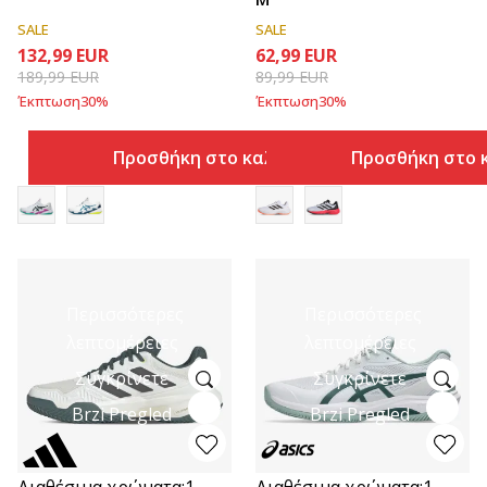
SALE
SALE
132,99
EUR
62,99
EUR
189,99
EUR
89,99
EUR
Έκπτωση
30
%
Έκπτωση
30
%
Προσθήκη στο καλάθι
Προσθήκη στο 
Περισσότερες
Περισσότερες
λεπτομέρειες
λεπτομέρειες
Συγκρίνετε
Συγκρίνετε
Brzi Pregled
Brzi Pregled
Διαθέσιμα χρώματα:
1
Διαθέσιμα χρώματα:
1