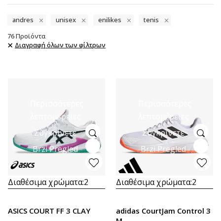
andres
unisex
enilikes
tenis
76
Προϊόντα
Διαγραφή όλων των φίλτρων
Περισσότερες
Περισσότερες
λεπτομέρειες
λεπτομέρειες
Συγκρίνετε
Συγκρίνετε
Brzi Pregled
Brzi Pregled
Διαθέσιμα χρώματα:
2
Διαθέσιμα χρώματα:
2
ASICS COURT FF 3 CLAY
adidas CourtJam Control 3
M