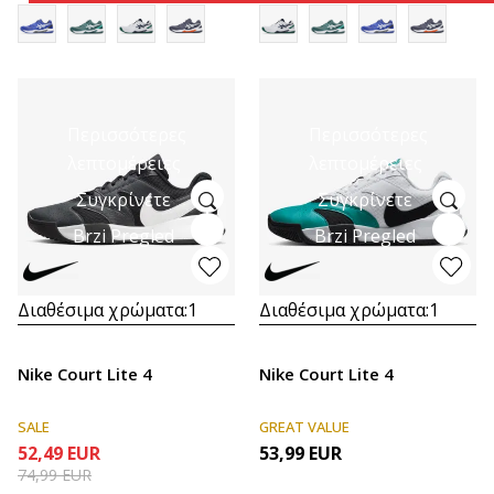
Περισσότερες
Περισσότερες
λεπτομέρειες
λεπτομέρειες
Συγκρίνετε
Συγκρίνετε
Brzi Pregled
Brzi Pregled
Διαθέσιμα χρώματα:
1
Διαθέσιμα χρώματα:
1
Nike Court Lite 4
Nike Court Lite 4
SALE
GREAT VALUE
52,49
EUR
53,99
EUR
74,99
EUR