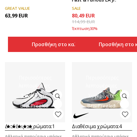
GREAT VALUE
SALE
63,99
EUR
80,49
EUR
114,99
EUR
Έκπτωση
30
%
Προσθήκη στο καλάθι
Προσθήκη στο 
Περισσότερες
Περισσότερες
λεπτομέρειες
λεπτομέρειες
Συγκρίνετε
Συγκρίνετε
Brzi Pregled
Brzi Pregled
Διαθέσιμα χρώματα:
1
Διαθέσιμα χρώματα:
4
Αθλητικά παπούτσια μπάσκετ για μεγάλα παιδιά (8-14ε.)
Αθλητικά παπούτσια μπάσκετ για μεγάλα παιδιά (8-14ε.)