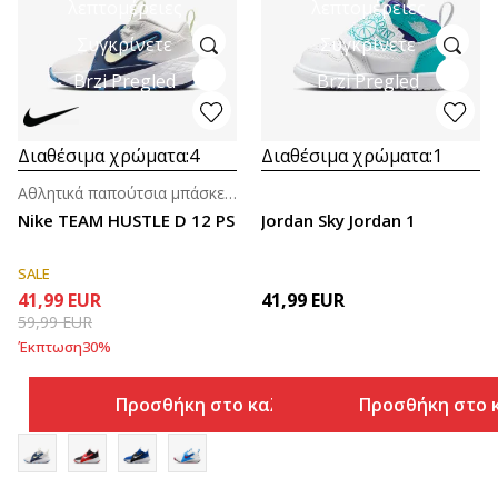
λεπτομέρειες
λεπτομέρειες
Συγκρίνετε
Συγκρίνετε
Brzi Pregled
Brzi Pregled
Διαθέσιμα χρώματα:
4
Διαθέσιμα χρώματα:
1
Αθλητικά παπούτσια μπάσκετ για αγόρια (4-7ε.)
Nike TEAM HUSTLE D 12 PS
Jordan Sky Jordan 1
SALE
41,99
EUR
41,99
EUR
59,99
EUR
Έκπτωση
30
%
Προσθήκη στο καλάθι
Προσθήκη στο 