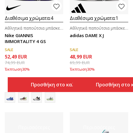
Διαθέσιμα χρώματα:
4
Διαθέσιμα χρώματα:
1
Αθλητικά παπούτσια μπάσκετ για μεγάλα παιδιά (8-14ε.)
Αθλητικά παπούτσια μπάσκετ για μεγάλα παιδιά (8-14ε.)
Nike GIANNIS
adidas DAME X J
IMMORTALITY 4 GS
SALE
SALE
52,49
EUR
48,99
EUR
74,99
EUR
69,99
EUR
Έκπτωση
30
%
Έκπτωση
30
%
Προσθήκη στο καλάθι
Προσθήκη στο 
Περισσότερες
Περισσότερες