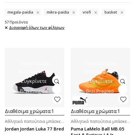
megala-paidia
mikra-paidia
vrefi
basket
57
Προϊόντα
Διαγραφή όλων των φίλτρων
Περισσότερες
Περισσότερες
λεπτομέρειες
λεπτομέρειες
Συγκρίνετε
Συγκρίνετε
Brzi Pregled
Brzi Pregled
Διαθέσιμα χρώματα:
1
Διαθέσιμα χρώματα:
1
Αθλητικά παπούτσια μπάσκετ για μεγάλα παιδιά (8-14ε.)
Αθλητικά παπούτσια μπάσκετ για μεγάλα παιδιά (8-14ε.)
Jordan Jordan Luka 77 Bred
Puma LaMelo Ball MB.05
Fast & Furious LA Jr.