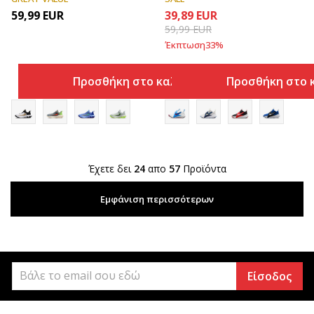
59,99
EUR
39,89
EUR
59,99
EUR
Έκπτωση
33
%
Προσθήκη στο καλάθι
Προσθήκη στο 
Έχετε δει
24
απο
57
Προϊόντα
Εμφάνιση περισσότερων
Είσοδος