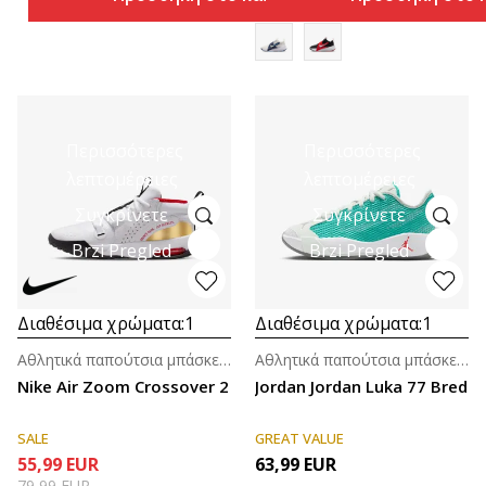
Περισσότερες
Περισσότερες
λεπτομέρειες
λεπτομέρειες
Συγκρίνετε
Συγκρίνετε
Brzi Pregled
Brzi Pregled
Διαθέσιμα χρώματα:
1
Διαθέσιμα χρώματα:
1
Αθλητικά παπούτσια μπάσκετ για μεγάλα παιδιά (8-14ε.)
Αθλητικά παπούτσια μπάσκετ για μεγάλα παιδιά (8-14ε.)
Nike Air Zoom Crossover 2
Jordan Jordan Luka 77 Bred
SALE
GREAT VALUE
55,99
EUR
63,99
EUR
79,99
EUR