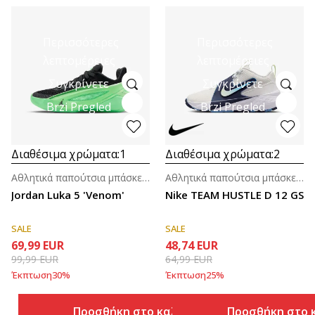
Περισσότερες
Περισσότερες
λεπτομέρειες
λεπτομέρειες
Συγκρίνετε
Συγκρίνετε
Brzi Pregled
Brzi Pregled
Διαθέσιμα χρώματα:
1
Διαθέσιμα χρώματα:
2
Αθλητικά παπούτσια μπάσκετ για μεγάλα παιδιά (8-14ε.)
Αθλητικά παπούτσια μπάσκετ για μεγάλα παιδιά (8-14ε.)
Jordan Luka 5 'Venom'
Nike TEAM HUSTLE D 12 GS
SALE
SALE
69,99
EUR
48,74
EUR
99,99
EUR
64,99
EUR
Έκπτωση
30
%
Έκπτωση
25
%
Προσθήκη στο καλάθι
Προσθήκη στο 