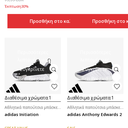
Έκπτωση
30
%
Προσθήκη στο καλάθι
Προσθήκη στο 
Περισσότερες
Περισσότερες
λεπτομέρειες
λεπτομέρειες
Συγκρίνετε
Συγκρίνετε
Brzi Pregled
Brzi Pregled
Διαθέσιμα χρώματα:
1
Διαθέσιμα χρώματα:
1
Αθλητικά παπούτσια μπάσκετ για παιδιά (4-7ε.)
Αθλητικά παπούτσια μπάσκετ για μεγάλα παιδιά (8-14ε.)
adidas Initiation
adidas Anthony Edwards 2
GREAT VALUE
SALE