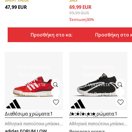
47,99
EUR
69,99
EUR
99,99
EUR
Έκπτωση
30
%
Προσθήκη στο καλάθι
Προσθήκη στο 
Περισσότερες
Περισσότερες
λεπτομέρειες
λεπτομέρειες
Συγκρίνετε
Συγκρίνετε
Brzi Pregled
Brzi Pregled
Διαθέσιμα χρώματα:
1
Διαθέσιμα χρώματα:
1
Αθλητικά παπούτσια μπάσκετ για παιδιά (4-7ε.)
Αθλητικά παπούτσια μπάσκετ για μεγάλα παιδιά (8-14ε.)
adidas FORUM LOW
Prosecna ocena
: