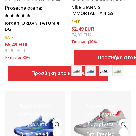
Nike GIANNIS
Prosecna ocena
:
IMMORTALITY 4 GS
SALE
Jordan JORDAN TATUM 4
52,49
EUR
BG
74,99
EUR
SALE
Έκπτωση
30
%
66,49
EUR
94,99
EUR
Προσθήκη στο 
Έκπτωση
30
%
Προσθήκη στο καλάθι
Περισσότερες
Περισσότερες
λεπτομέρειες
λεπτομέρειες
Συγκρίνετε
Συγκρίνετε
Brzi Pregled
Brzi Pregled