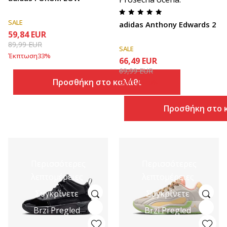
SALE
adidas Anthony Edwards 2
59,84
EUR
89,99
EUR
SALE
Έκπτωση
33
%
66,49
EUR
69,99
EUR
Προσθήκη στο καλάθι
Έκπτωση
5
%
Προσθήκη στο 
Περισσότερες
Περισσότερες
λεπτομέρειες
λεπτομέρειες
Συγκρίνετε
Συγκρίνετε
Brzi Pregled
Brzi Pregled