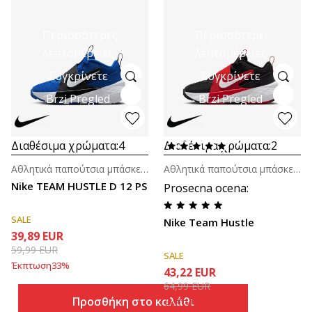
Περισσότερες
Περισσότερες
λεπτομέρειες
λεπτομέρειες
Συγκρίνετε
Συγκρίνετε
Brzi Pregled
Brzi Pregled
Διαθέσιμα χρώματα:
4
Διαθέσιμα χρώματα:
2
Αθλητικά παπούτσια μπάσκετ για αγόρια (4-7ε.)
Αθλητικά παπούτσια μπάσκετ για μεγάλα παιδιά (8-14ε.)
Nike TEAM HUSTLE D 12 PS
Prosecna ocena
:
SALE
Nike Team Hustle
39,89
EUR
59,99
EUR
SALE
Έκπτωση
33
%
43,22
EUR
64,99
EUR
Προσθήκη στο καλάθι
Έκπτωση
33
%