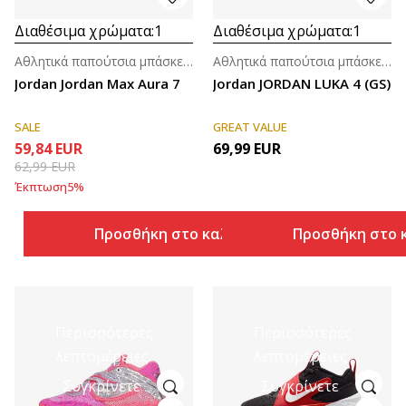
Διαθέσιμα χρώματα:
1
Διαθέσιμα χρώματα:
1
Αθλητικά παπούτσια μπάσκετ για μεγάλα παιδιά (8-14ε.)
Αθλητικά παπούτσια μπάσκετ για μεγάλα παιδιά (8-14ε.)
Jordan Jordan Max Aura 7
Jordan JORDAN LUKA 4 (GS)
SALE
GREAT VALUE
59,84
EUR
69,99
EUR
62,99
EUR
Έκπτωση
5
%
Προσθήκη στο καλάθι
Προσθήκη στο 
Περισσότερες
Περισσότερες
λεπτομέρειες
λεπτομέρειες
Συγκρίνετε
Συγκρίνετε