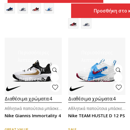
Προσθήκη στο 
Περισσότερες
Περισσότερες
λεπτομέρειες
λεπτομέρειες
Συγκρίνετε
Συγκρίνετε
Brzi Pregled
Brzi Pregled
Διαθέσιμα χρώματα:
4
Διαθέσιμα χρώματα:
4
Αθλητικά παπούτσια μπάσκετ για μεγάλα παιδιά (8-14ε.)
Αθλητικά παπούτσια μπάσκετ για αγόρια (4-7ε.)
Nike Giannis Immortality 4
Nike TEAM HUSTLE D 12 PS
GREAT VALUE
SALE