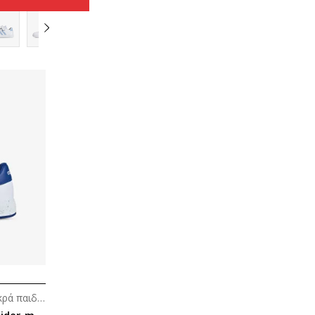
Αθλητικά παπούτσια τένις για μικρά παιδιά (4-7ε.)
adidas Grand court Marvel Spider-man