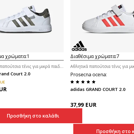
Συγκρίνετε
Συγκρίνετε
μα χρώματα:
1
Διαθέσιμα χρώματα:
7
Αθλητικά παπούτσια τένις για μικρά παιδιά (4-7ε.)
rand Court 2.0
Prosecna ocena
:
LUE
UR
adidas GRAND COURT 2.0
37,99
EUR
Προσθήκη στο καλάθι
Προσθήκη στο 