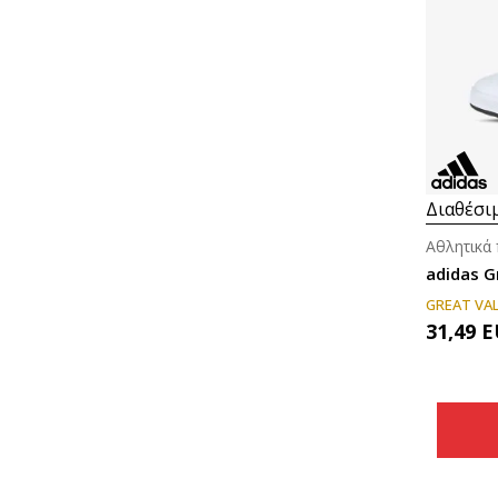
Διαθέσι
adidas G
GREAT VA
31,49
E