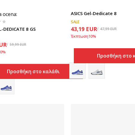
ASICS Gel-Dedicate 8
a ocena
:
SALE
43,19
EUR
L-DEDICATE 8 GS
47,99
EUR
Έκπτωση
10
%
UR
59,99
EUR
0
%
Προσθήκη στο 
Προσθήκη στο καλάθι