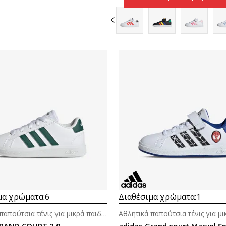
Συγκρίνετε
Συγκρίνετε
μα χρώματα:
6
Διαθέσιμα χρώματα:
1
Αθλητικά παπούτσια τένις για μικρά παιδιά (4-7ε.)
GRAND COURT 2.0