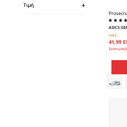
Τιμή
Prosecn
ASICS GE
SALE
41,99
E
Έκπτωση
3