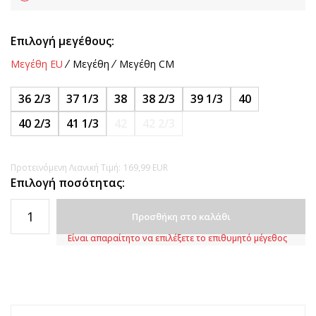
Επιλογή μεγέθους:
Μεγέθη EU
Μεγέθη
Μεγέθη CM
36 2/3
37 1/3
38
38 2/3
39 1/3
40
40 2/3
41 1/3
42
42 2/3
Προτεινόμενη Λιανική Τιμή:
169,99
EUR
Επιλογή ποσότητας:
Προσθήκη στο καλάθι
Είναι απαραίτητο να επιλέξετε το επιθυμητό μέγεθος