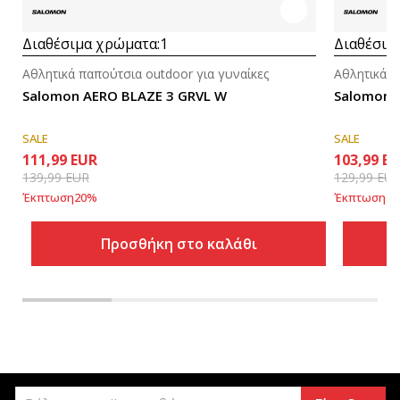
Διαθέσιμα χρώματα:
1
Διαθέσιμ
Αθλητικά παπούτσια outdoor για γυναίκες
Αθλητικά π
Salomon AERO BLAZE 3 GRVL W
Salomon S
SALE
SALE
111,99
EUR
103,99
EU
139,99
EUR
129,99
EU
Έκπτωση
20
%
Έκπτωση
20
Προσθήκη στο καλάθι