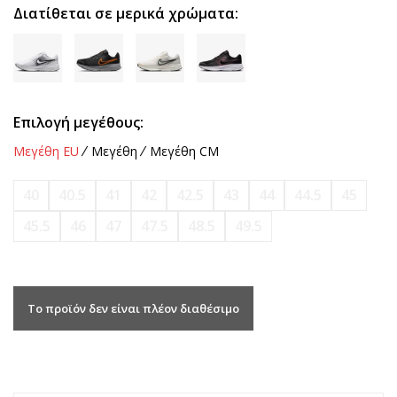
Διατίθεται σε μερικά χρώματα:
Επιλογή μεγέθους:
Μεγέθη EU
Μεγέθη
Μεγέθη CM
40
40.5
41
42
42.5
43
44
44.5
45
45.5
46
47
47.5
48.5
49.5
Το προϊόν δεν είναι πλέον διαθέσιμο