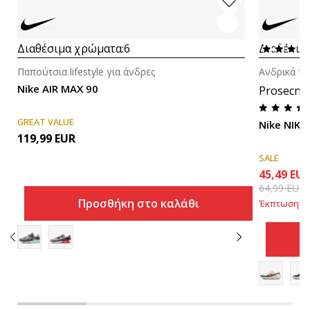
Διαθέσιμα χρώματα:
6
Διαθέσιμ
Παπούτσια lifestyle για άνδρες
Ανδρικά πα
Nike AIR MAX 90
Prosecna
GREAT VALUE
Nike NIKE
119,99
EUR
SALE
45,49
EU
64,99
EUR
Προσθήκη στο καλάθι
Έκπτωση
30