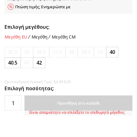
Πτώση τιμής; Ενημερώστε με
Επιλογή μεγέθους:
Μεγέθη EU
Μεγέθη
Μεγέθη CM
35.5
36
36.5
37.5
38
38.5
39
40
40.5
41
42
Προτεινόμενη Λιανική Τιμή:
84,99
EUR
Επιλογή ποσότητας:
Προσθήκη στο καλάθι
Είναι απαραίτητο να επιλέξετε το επιθυμητό μέγεθος