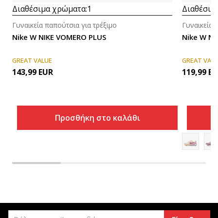
Διαθέσιμα χρώματα:
1
Διαθέσιμ
Γυναικεία παπούτσια για τρέξιμο
Γυναικεία 
Nike W NIKE VOMERO PLUS
Nike W NI
GREAT VALUE
GREAT VAL
143,99
EUR
119,99
EU
Προσθήκη στο καλάθι