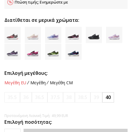
Πτώση τιμής; Ενημερώστε με
Διατίθεται σε μερικά χρώματα:
Επιλογή μεγέθους:
Μεγέθη EU
Μεγέθη
Μεγέθη CM
35.5
36
36.5
37.5
38
38.5
39
40
Προτεινόμενη Λιανική Τιμή:
49,99
EUR
Επιλογή ποσότητας: