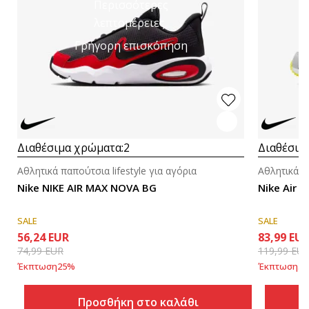
Περισσότερες
λεπτομέρειες
Γρήγορη επισκόπηση
Διαθέσιμα χρώματα:
2
Διαθέσιμ
Αθλητικά παπούτσια lifestyle για αγόρια
Αθλητικά πα
Nike NIKE AIR MAX NOVA BG
Nike Air 
SALE
SALE
56,24
EUR
83,99
EU
74,99
EUR
119,99
EU
Έκπτωση
25
%
Έκπτωση
30
Προσθήκη στο καλάθι