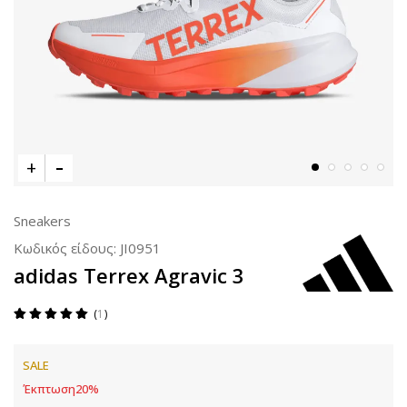
Sneakers
Κωδικός είδους:
JI0951
adidas Terrex Agravic 3
1
SALE
Έκπτωση
20
%