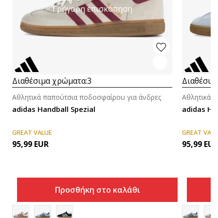
Γρήγορη επισκόπηση
Διαθέσιμα χρώματα:
3
Διαθέσιμ
Αθλητικά παπούτσια ποδοσφαίρου για άνδρες
Αθλητικά 
adidas Handball Spezial
adidas H
GREAT VALUE
GREAT VAL
95,99
EUR
95,99
EU
Προσθήκη στο καλάθι