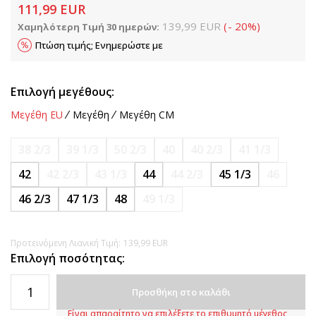
111,99
EUR
139,99
EUR
(
-
20
%
)
Χαμηλότερη Τιμή 30 ημερών:
Πτώση τιμής; Ενημερώστε με
Επιλογή μεγέθους:
Μεγέθη EU
Μεγέθη
Μεγέθη CM
38 2/3
39 1/3
50 2/3
40
40 2/3
41 1/3
42
42 2/3
43 1/3
44
44 2/3
45 1/3
46
46 2/3
47 1/3
48
49 1/3
Προτεινόμενη Λιανική Τιμή:
139,99
EUR
Επιλογή ποσότητας:
Προσθήκη στο καλάθι
Είναι απαραίτητο να επιλέξετε το επιθυμητό μέγεθος