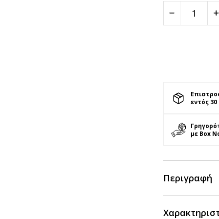
Επιστρο
εντός 30
Γρηγορό
με Box N
Περιγραφή
Χαρακτηρισ