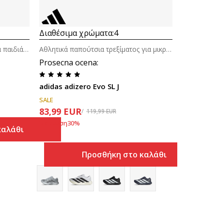
Διαθέσιμα χρώματα:
4
Αθλητικά παπούτσια μπάσκετ για παιδιά (4-7ε.)
Αθλητικά παπούτσια τρεξίματος για μικρά παιδιά
Prosecna ocena
:
adidas adizero Evo SL J
SALE
83,99
EUR
119,99
EUR
Έκπτωση
30
%
καλάθι
Προσθήκη στο καλάθι