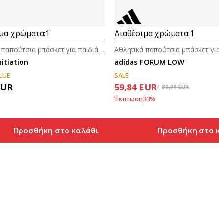
μα χρώματα:
1
Διαθέσιμα χρώματα:
1
Αθλητικά παπούτσια μπάσκετ για παιδιά (4-7ε.)
nitiation
adidas FORUM LOW
LUE
SALE
EUR
59,84
EUR
89,99
EUR
Έκπτωση
33
%
Προσθήκη στο καλάθι
Προσθήκη στο 