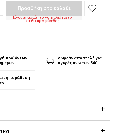
Προσθήκη στο καλάθι
Είναι απαραίτητο να επιλέξετε το
επιθυμητό μέγεθος
φή προϊόντων
Δωρεάν αποστολή για
 ημερών
αγορές άνω των 54€
τερη παράδοση
ow
τικά