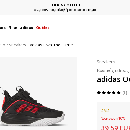
CLICK & COLLECT
Δωρεάν παραλαβή από κατάστημα
nds
Nike
adidas
Outlet
σια
Sneakers
adidas Own The Game
Sneakers
Κωδικός είδους
adidas 
1
SALE
Έκπτωση
10
%
39,59
EU