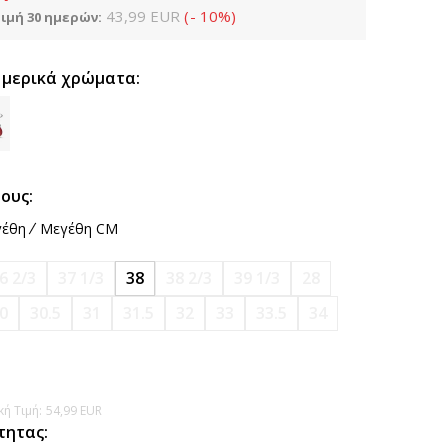
43,99
EUR
(
-
10
%
)
ιμή 30 ημερών:
 μερικά χρώματα:
ους:
έθη
Μεγέθη CM
6 2/3
37 1/3
38
38 2/3
39 1/3
28
0
30.5
31
31.5
32
33
33.5
34
ή Τιμή:
54,99
EUR
τητας: