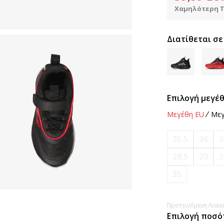
Χαμηλότερη Τ
Διατίθεται σε
Επιλογή μεγέθ
Μεγέθη EU
Μεγ
35.5
36
3
28.5
29
3
35
Προτεινόμενη Λιανικ
Επιλογή ποσό