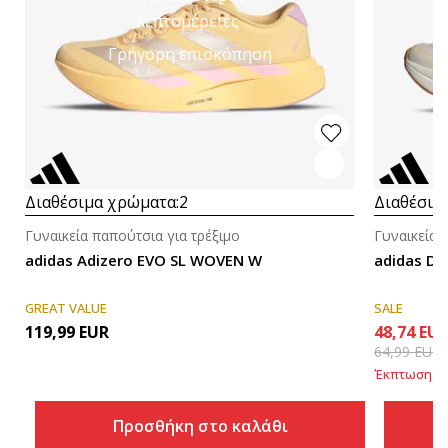
λεπτομέρειες
Γρήγορη επισκόπηση
Διαθέσιμα χρώματα:
2
Διαθέσιμ
Γυναικεία παπούτσια για τρέξιμο
Γυναικεία 
adidas Adizero EVO SL WOVEN W
adidas D
GREAT VALUE
SALE
119,99
EUR
48,74
EU
64,99
EUR
Έκπτωση
25
Προσθήκη στο καλάθι