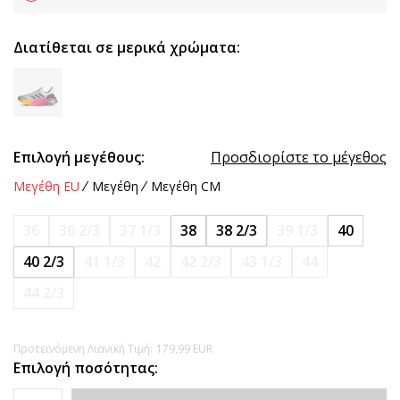
Διατίθεται σε μερικά χρώματα:
Επιλογή μεγέθους:
Προσδιορίστε το μέγεθος
Μεγέθη EU
Μεγέθη
Μεγέθη CM
36
36 2/3
37 1/3
38
38 2/3
39 1/3
40
40 2/3
41 1/3
42
42 2/3
43 1/3
44
44 2/3
Προτεινόμενη Λιανική Τιμή:
179,99
EUR
Επιλογή ποσότητας: