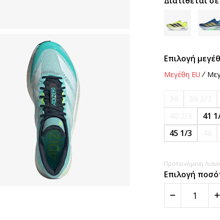
Διατίθεται σε
Επιλογή μεγέθ
Μεγέθη EU
Μεγ
36
36 2/3
40 2/3
41 1
45 1/3
46
Προτεινόμενη Λιανικ
Επιλογή ποσό