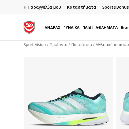
ΕΓΓΡΑΦΕΙΤΕ
Η Παραγγελία μου
Καταστήματα
Sport&Bonus
ημα
Και κερδίστε -10% με την πρώτη σας αγορά!
ΑΝΔΡΑΣ
ΓΥΝΑΙΚΑ
ΠΑΙΔΙ
ΑΘΛΗΜΑΤΑ
Bra
Sport Vision
Προϊόντα
Παπούτσια
Αθλητικά παπούτ