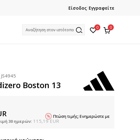
ΔΩΡΕΑΝ ΜΕΤΑΦΟΡΙΚΑ
ΓΡΗΓΟ
Είσοδος
Εγγραφείτε
για αγορές άνω των 54€
0
0
Αναζήτηση στον ιστότοπο
:
JS4945
dizero Boston 13
UR
Πτώση τιμής; Ενημερώστε με
115,19
EUR
ιμή 30 ημερών: