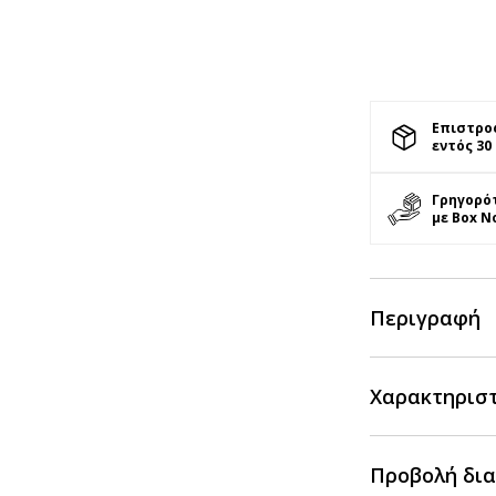
Επιστρο
εντός 30
Γρηγορό
με Box N
Περιγραφή
Χαρακτηρισ
Προβολή δια