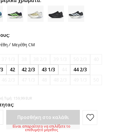
 μερικά χρώματα:
ους:
έθη
Μεγέθη CM
37 1/3
38
38 2/3
39 1/3
50 2/3
40
/3
42
42 2/3
43 1/3
44
44 2/3
46 2/3
47 1/3
48
48 2/3
49 1/3
50
ή Τιμή:
159,99
EUR
τητας:
Προσθήκη στο καλάθι
Είναι απαραίτητο να επιλέξετε το
επιθυμητό μέγεθος