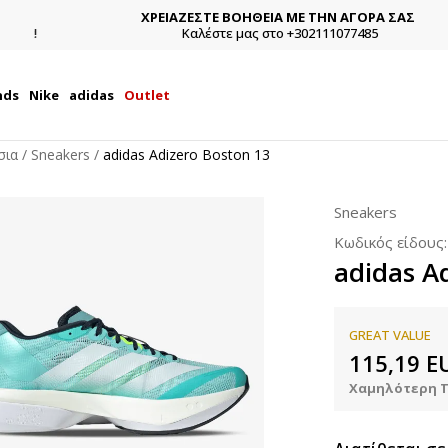
ΧΡΕΙΑΖΕΣΤΕ ΒΟΗΘΕΙΑ ΜΕ ΤΗΝ ΑΓΟΡΑ ΣΑΣ;
Καλέστε μας στο +302111077485
nds
Nike
adidas
Outlet
σια
Sneakers
adidas Adizero Boston 13
Sneakers
Κωδικός είδους
adidas A
GREAT VALUE
115,19
E
Χαμηλότερη Τ