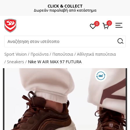
CLICK & COLLECT
ΕΓ
παραλαβή από κατάστημα
Και κερδίστε -10%
0
0
Αναζήτηση στον ιστότοπο
Sport Vision
Προϊόντα
Παπούτσια
Αθλητικά παπούτσια
Sneakers
Nike W AIR MAX 97 FUTURA