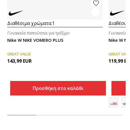
Διαθέσιμα χρώματα:
1
Διαθέσιμ
Γυναικεία παπούτσια για τρέξιμο
Γυναικεία 
Nike W NIKE VOMERO PLUS
Nike W NI
GREAT VALUE
GREAT VAL
143,99
EUR
119,99
EU
Προσθήκη στο καλάθι