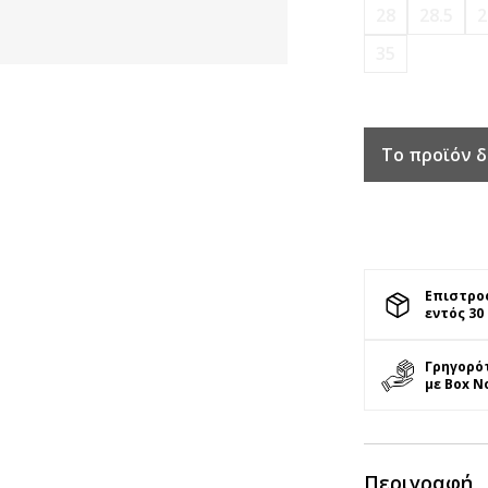
28
28.5
2
35
Το προϊόν δ
Επιστρο
εντός 30
Γρηγορό
με Box N
Περιγραφή