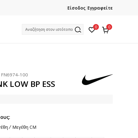
ΕΓΓΡΑΦΕΙΤΕ
ΧΡΕΙΑΖ
Είσοδος
Εγγραφείτε
Και κερδίστε -10% με την πρώτη σας αγορά!
Κ
0
0
Αναζήτηση στον ιστότοπο
:
FN6974-100
NK LOW BP ESS
ους:
έθη
Μεγέθη CM