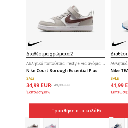
Διαθέσιμα χρώματα:
2
Διαθέσι
Αθλητικά παπούτσια lifestyle για αγόρια (4-7ε.)
Nike Court Borough Essential Plus
Nike TE
SALE
SALE
34,99
EUR
41,99
49,99
EUR
Έκπτωση
30
%
Έκπτωση
Προσθήκη στο καλάθι