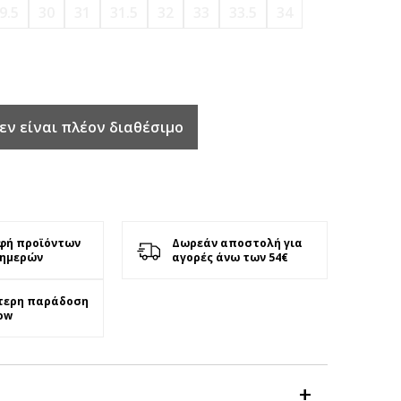
9.5
30
31
31.5
32
33
33.5
34
εν είναι πλέον διαθέσιμο
φή προϊόντων
Δωρεάν αποστολή για
 ημερών
αγορές άνω των 54€
τερη παράδοση
ow