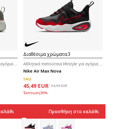
Διαθέσιμα χρώματα:
3
Αθλητικά παπούτσια lifestyle για αγόρια (4-7ε.)
Αθλητικά παπούτσια lifestyle για αγόρια (4-7ε.)
Nike Air Max Nova
SALE
45,49
EUR
64,99
EUR
Έκπτωση
30
%
καλάθι
Προσθήκη στο καλάθι