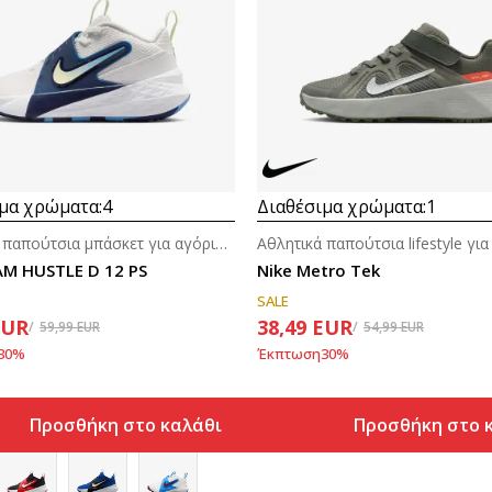
μα χρώματα:
4
Διαθέσιμα χρώματα:
1
Αθλητικά παπούτσια μπάσκετ για αγόρια (4-7ε.)
AM HUSTLE D 12 PS
Nike Metro Tek
SALE
EUR
38,49
EUR
59,99
EUR
54,99
EUR
30
%
Έκπτωση
30
%
Προσθήκη στο καλάθι
Προσθήκη στο 