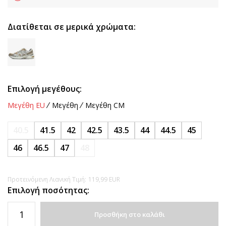
Διατίθεται σε μερικά χρώματα:
Επιλογή μεγέθους:
Μεγέθη EU
Μεγέθη
Μεγέθη CM
40.5
41.5
42
42.5
43.5
44
44.5
45
46
46.5
47
48
Προτεινόμενη Λιανική Τιμή:
119,99
EUR
Επιλογή ποσότητας:
Προσθήκη στο καλάθι