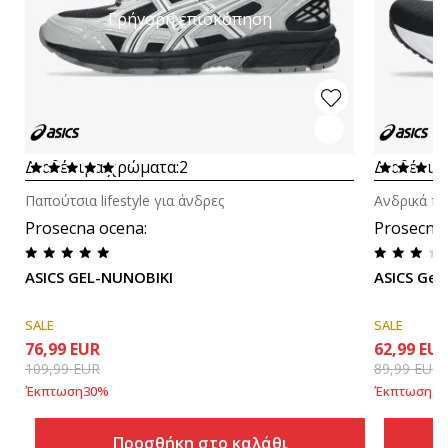
Γρήγορη επισκόπηση
Διαθέσιμα χρώματα:
2
Διαθέσιμ
Παπούτσια lifestyle για άνδρες
Ανδρικά πα
Prosecna ocena
:
Prosecna
ASICS GEL-NUNOBIKI
ASICS Gel-
SALE
SALE
76,99
EUR
62,99
EU
109,99
EUR
89,99
EUR
Έκπτωση
30
%
Έκπτωση
30
Προσθήκη στο καλάθι