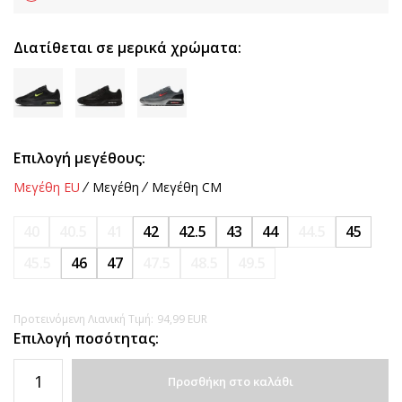
Διατίθεται σε μερικά χρώματα:
Επιλογή μεγέθους:
Μεγέθη EU
Μεγέθη
Μεγέθη CM
40
40.5
41
42
42.5
43
44
44.5
45
45.5
46
47
47.5
48.5
49.5
Προτεινόμενη Λιανική Τιμή:
94,99
EUR
Επιλογή ποσότητας:
Προσθήκη στο καλάθι