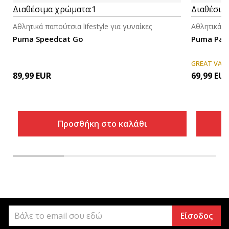
Διαθέσιμα χρώματα:
1
Διαθέσιμ
Αθλητικά παπούτσια lifestyle για γυναίκες
Αθλητικά πα
Puma Speedcat Go
Puma Pal
GREAT VAL
89,99
EUR
69,99
EU
Προσθήκη στο καλάθι
Είσοδος