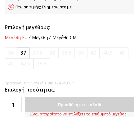
Πτώση τιμής; Ενημερώστε με
Επιλογή μεγέθους:
Μεγέθη EU
Μεγέθη
Μεγέθη CM
36
37
37.5
38
38.5
39
40
40.5
41
42
42.5
35.5
Προτεινόμενη Λιανική Τιμή:
124,99
EUR
Επιλογή ποσότητας:
Προσθήκη στο καλάθι
Είναι απαραίτητο να επιλέξετε το επιθυμητό μέγεθος