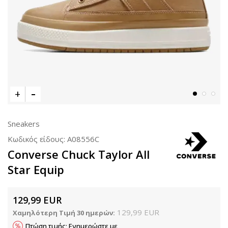
Sneakers
Κωδικός είδους:
A08556C
Converse Chuck Taylor All
Star Equip
129,99
EUR
129,99
EUR
Χαμηλότερη Τιμή 30 ημερών:
Πτώση τιμής; Ενημερώστε με