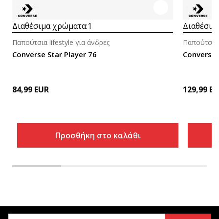
Διαθέσιμα χρώματα:
1
Διαθέσιμ
Παπούτσια lifestyle για άνδρες
Παπούτσια l
Converse Star Player 76
Converse C
84,99
EUR
129,99
EU
Προσθήκη στο καλάθι