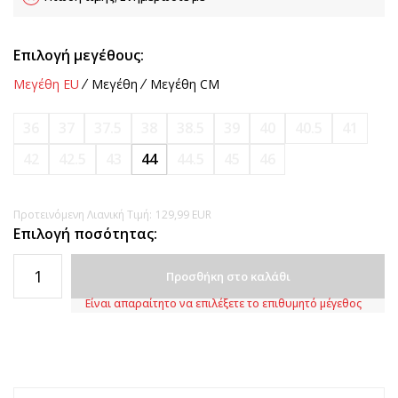
Επιλογή μεγέθους:
Μεγέθη EU
Μεγέθη
Μεγέθη CM
36
37
37.5
38
38.5
39
40
40.5
41
42
42.5
43
44
44.5
45
46
Προτεινόμενη Λιανική Τιμή:
129,99
EUR
Επιλογή ποσότητας:
Προσθήκη στο καλάθι
Είναι απαραίτητο να επιλέξετε το επιθυμητό μέγεθος