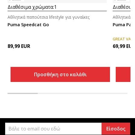
Διαθέσιμα χρώματα:
1
Διαθέσιμ
Αθλητικά παπούτσια lifestyle για γυναίκες
Αθλητικά πα
Puma Speedcat Go
Puma Pal
GREAT VAL
89,99
EUR
69,99
EU
Προσθήκη στο καλάθι
Είσοδος