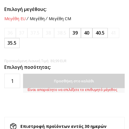
Επιλογή μεγέθους:
Μεγέθη EU
Μεγέθη
Μεγέθη CM
36
37
37.5
38
38.5
39
40
40.5
41
35.5
Προτεινόμενη Λιανική Τιμή:
89,99
EUR
Επιλογή ποσότητας:
Προσθήκη στο καλάθι
Είναι απαραίτητο να επιλέξετε το επιθυμητό μέγεθος
Επιστροφή προϊόντων εντός 30 ημερών