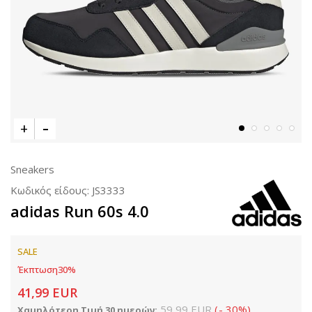
Sneakers
Κωδικός είδους:
JS3333
adidas Run 60s 4.0
SALE
Έκπτωση
30
%
41,99
EUR
59,99
EUR
(
-
30
%
)
Χαμηλότερη Τιμή 30 ημερών: