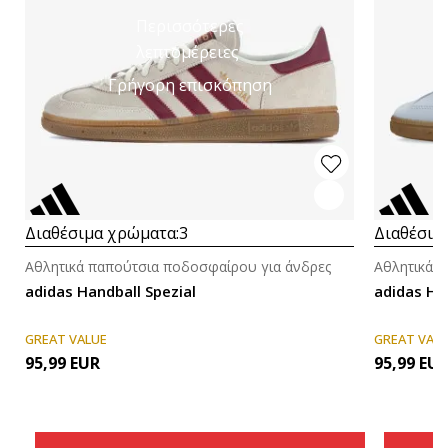
Περισσότερες
λεπτομέρειες
Γρήγορη επισκόπηση
Διαθέσιμα χρώματα:
3
Διαθέσιμ
Αθλητικά παπούτσια ποδοσφαίρου για άνδρες
Αθλητικά 
adidas Handball Spezial
adidas H
GREAT VALUE
GREAT VAL
95,99
EUR
95,99
EU