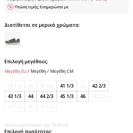
Πτώση τιμής; Ενημερώστε με
Διατίθεται σε μερικά χρώματα:
Επιλογή μεγέθους:
Μεγέθη EU
Μεγέθη
Μεγέθη CM
39 1/3
40
40 2/3
41 1/3
42
42 2/3
43 1/3
44
44 2/3
45 1/3
46
46 2/3
47 1/3
48
49 1/3
Προτεινόμενη Λιανική Τιμή:
59,99
EUR
Επιλογή ποσότητας: