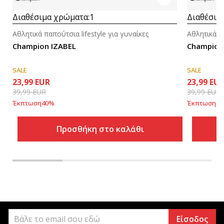
Διαθέσιμα χρώματα:
1
Διαθέσιμ
Αθλητικά παπούτσια lifestyle για γυναίκες
Αθλητικά πα
Champion IZABEL
Champion
SALE
SALE
23,99
EUR
23,99
EU
39,99
EUR
39,99
EUR
Έκπτωση
40
%
Έκπτωση
40
Προσθήκη στο καλάθι
Είσοδος