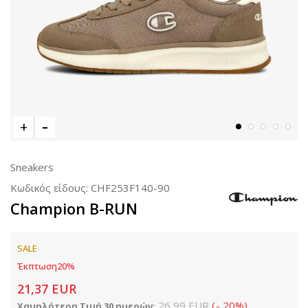
Sneakers
Κωδικός είδους:
CHF253F140-90
Champion B-RUN
SALE
Έκπτωση
20
%
21,37
EUR
26,99
EUR
(
-
20
%
)
Χαμηλότερη Τιμή 30 ημερών: