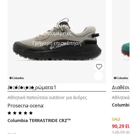
Περισσότερες
λεπτομέρειες
Γρήγορη επισκόπηση
Διαθέσιμα χρώματα:
1
Διαθέσιμ
Αθλητικά παπούτσια outdoor για άνδρες
Αθλητικά π
Columbia
Prosecna ocena
:
SALE
Columbia TERRASTRIDE CRZ™
90,29
EU
128,99
EU