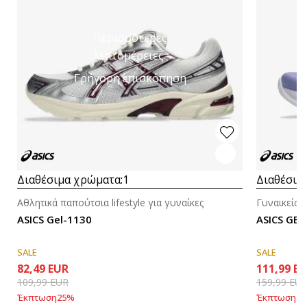
Περισσότερες
λεπτομέρειες
Γρήγορη επισκόπηση
Διαθέσιμα χρώματα:
1
Διαθέσιμ
Αθλητικά παπούτσια lifestyle για γυναίκες
Γυναικεία 
ASICS Gel-1130
ASICS GEL
SALE
SALE
82,49
EUR
111,99
EU
109,99
EUR
159,99
EU
Έκπτωση
25
%
Έκπτωση
30