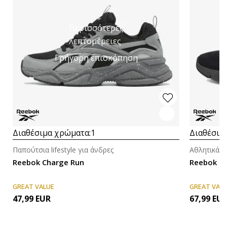
Περισσότερες
λεπτομέρειες
Γρήγορη επισκόπηση
Διαθέσιμα χρώματα:
1
Διαθέσιμ
Παπούτσια lifestyle για άνδρες
Αθλητικά π
Reebok Charge Run
Reebok Fl
GREAT VALUE
GREAT VAL
47,99
EUR
67,99
EU