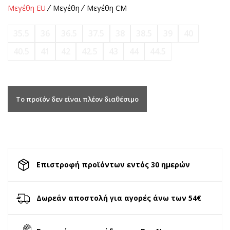
Μεγέθη EU
Μεγέθη
Μεγέθη CM
35.5
36
36.5
37.5
38
38.5
39
40
40.5
41
42
42.5
43
44
44.5
Το προϊόν δεν είναι πλέον διαθέσιμο
Επιστροφή προϊόντων εντός 30 ημερών
Δωρεάν αποστολή για αγορές άνω των 54€