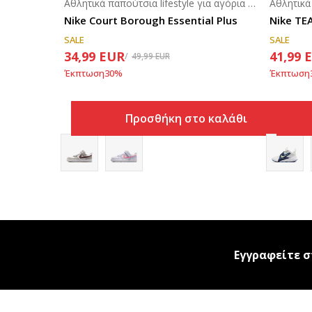
Αθλητικά παπούτσια lifestyle για αγόρια (4-7ε.)
Nike Court Borough Essential Plus
Nike TE
SALE
SALE
34,99
EUR
41,99
49,99
EUR
Έκπτωση
30
%
Έκπτωση
Προσθήκη στο καλάθι
Εγγραφείτε σ