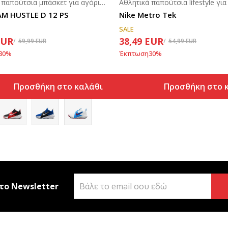
Αθλητικά παπούτσια μπάσκετ για αγόρια (4-7ε.)
AM HUSTLE D 12 PS
Nike Metro Tek
SALE
EUR
38,49
EUR
59,99
EUR
54,99
EUR
30
%
Έκπτωση
30
%
Προσθήκη στο καλάθι
Προσθήκη στο 
το Newsletter