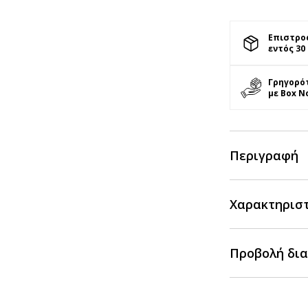
Επιστρο
εντός 30
Γρηγορό
με Box N
Περιγραφή
Χαρακτηρισ
Προβολή δια