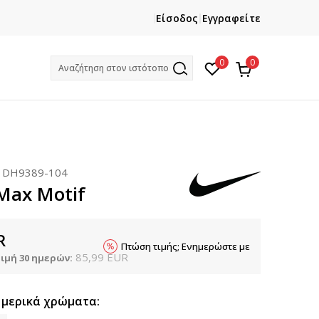
ΕΓΓΡΑΦΕΙΤΕ
ΧΡΕΙΑΖ
Είσοδος
Εγγραφείτε
Και κερδίστε -10% με την πρώτη σας αγορά!
Κ
0
0
Αναζήτηση στον ιστότοπο
:
DH9389-104
 Max Motif
R
Πτώση τιμής; Ενημερώστε με
85,99
EUR
ιμή 30 ημερών:
 μερικά χρώματα: