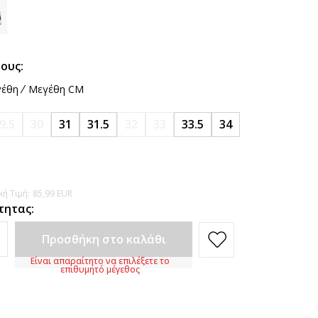
ους:
έθη
Μεγέθη CM
9.5
30
31
31.5
32
33
33.5
34
ή Τιμή:
85,99
EUR
τητας:
Προσθήκη στο καλάθι
Είναι απαραίτητο να επιλέξετε το
επιθυμητό μέγεθος