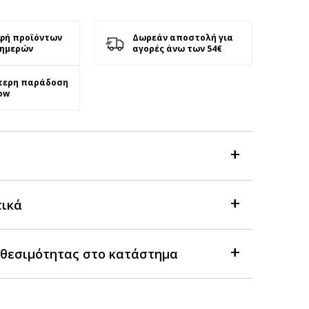
φή προϊόντων
Δωρεάν αποστολή για
 ημερών
αγορές άνω των 54€
τερη παράδοση
ow
τικά
θεσιμότητας στο κατάστημα