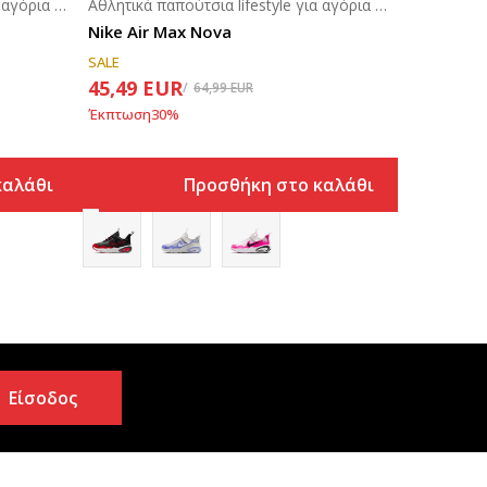
Αθλητικά παπούτσια lifestyle για αγόρια (4-7ε.)
Αθλητικά παπούτσια lifestyle για αγόρια (4-7ε.)
Nike Air Max Nova
SALE
45,49
EUR
64,99
EUR
Έκπτωση
30
%
καλάθι
Προσθήκη στο καλάθι
Είσοδος