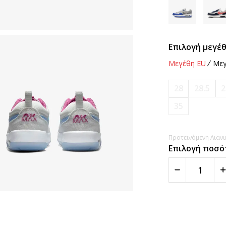
Επιλογή μεγέθ
Μεγέθη EU
Μεγ
28
28.5
2
35
Προτεινόμενη Λιανικ
Επιλογή ποσό