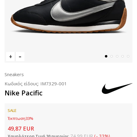
Sneakers
Κωδικός είδους:
IM7329-001
Nike Pacific
SALE
Έκπτωση
33
%
49,87
EUR
74,99
EUR
(
-
33
%
)
Χαμηλότερη Τιμή 30 ημερών: