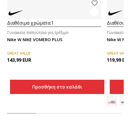
Διαθέσιμα χρώματα:
1
Διαθέσιμ
Γυναικεία παπούτσια για τρέξιμο
Γυναικεία 
Nike W NIKE VOMERO PLUS
Nike W NI
GREAT VALUE
GREAT VAL
143,99
EUR
119,99
EU
Προσθήκη στο καλάθι