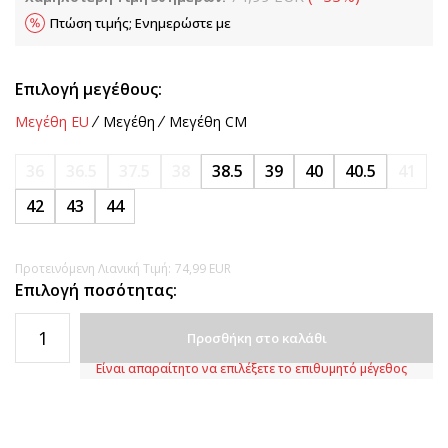
Πτώση τιμής; Ενημερώστε με
Επιλογή μεγέθους:
Μεγέθη EU
Μεγέθη
Μεγέθη CM
36
36.5
37.5
38
38.5
39
40
40.5
41
42
43
44
Προτεινόμενη Λιανική Τιμή:
74,99
EUR
Επιλογή ποσότητας:
Προσθήκη στο καλάθι
Είναι απαραίτητο να επιλέξετε το επιθυμητό μέγεθος