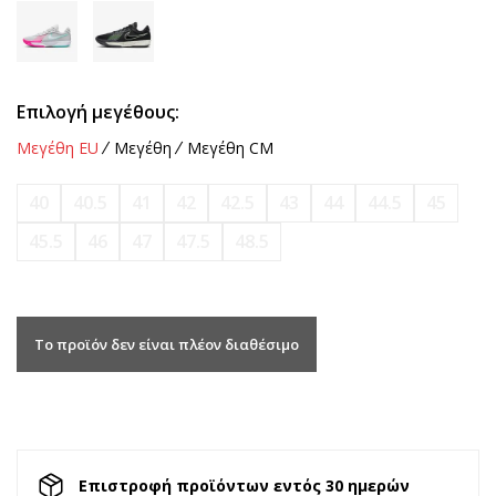
Επιλογή μεγέθους:
Μεγέθη EU
Μεγέθη
Μεγέθη CM
40
40.5
41
42
42.5
43
44
44.5
45
45.5
46
47
47.5
48.5
Το προϊόν δεν είναι πλέον διαθέσιμο
Επιστροφή προϊόντων εντός 30 ημερών