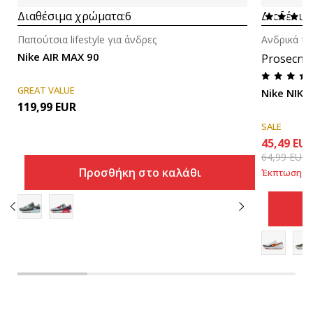
Διαθέσιμα χρώματα:
6
Διαθέσιμ
Παπούτσια lifestyle για άνδρες
Ανδρικά πα
Nike AIR MAX 90
Prosecna
GREAT VALUE
Nike NIKE
119,99
EUR
SALE
45,49
EU
64,99
EUR
Προσθήκη στο καλάθι
Έκπτωση
30