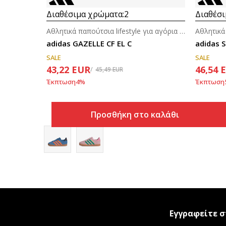
Διαθέσιμα χρώματα:
2
Διαθέσι
Αθλητικά παπούτσια lifestyle για αγόρια (4-7ε.)
adidas GAZELLE CF EL C
adidas 
SALE
SALE
43,22
EUR
46,54
45,49
EUR
Έκπτωση
4
%
Έκπτωση
Προσθήκη στο καλάθι
Εγγραφείτε σ