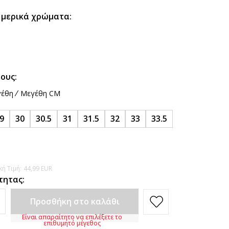
 μερικά χρώματα:
ους:
έθη
Μεγέθη CM
9
30
30.5
31
31.5
32
33
33.5
ή Τιμή:
44,99
EUR
τητας:
Προσθήκη στο καλάθι
Είναι απαραίτητο να επιλέξετε το
επιθυμητό μέγεθος