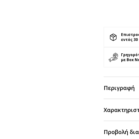
Επιστρο
εντός 30
Γρηγορό
με Box N
Περιγραφή
Χαρακτηρισ
Προβολή δια