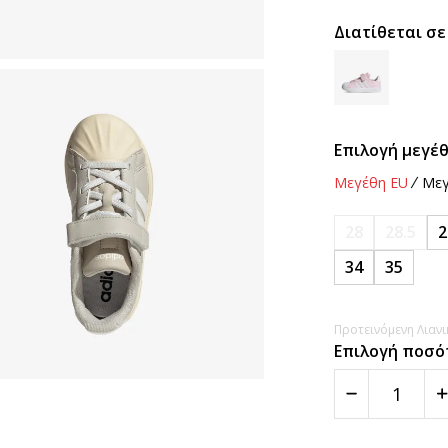
Διατίθεται σε
Επιλογή μεγέθ
Μεγέθη EU
Μεγ
28
28.5
2
34
35
Προτεινόμενη Λιανικ
Επιλογή ποσό