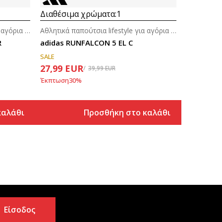
Διαθέσιμα χρώματα:
1
Αθλητικά παπούτσια lifestyle για αγόρια (4-7ε.)
Αθλητικά παπούτσια lifestyle για αγόρια (4-7ε.)
R
adidas RUNFALCON 5 EL C
SALE
27,99
EUR
39,99
EUR
Έκπτωση
30
%
καλάθι
Προσθήκη στο καλάθι
Είσοδος