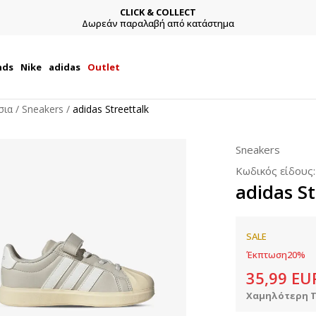
CLICK & COLLECT
Δωρεάν παραλαβή από κατάστημα
nds
Nike
adidas
Outlet
σια
Sneakers
adidas Streettalk
Sneakers
Κωδικός είδους
adidas St
SALE
Έκπτωση
20
%
35,99
EU
Χαμηλότερη Τ