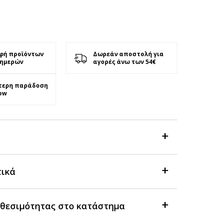
φή προϊόντων
Δωρεάν αποστολή για
 ημερών
αγορές άνω των 54€
τερη παράδοση
ow
τικά
θεσιμότητας στο κατάστημα