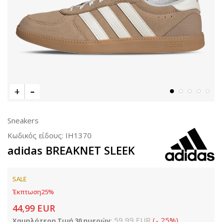
Sneakers
Κωδικός είδους:
IH1370
adidas BREAKNET SLEEK
SALE
Έκπτωση
25
%
44,99
EUR
59,99
EUR
(
-
25
%
)
Χαμηλότερη Τιμή 30 ημερών: