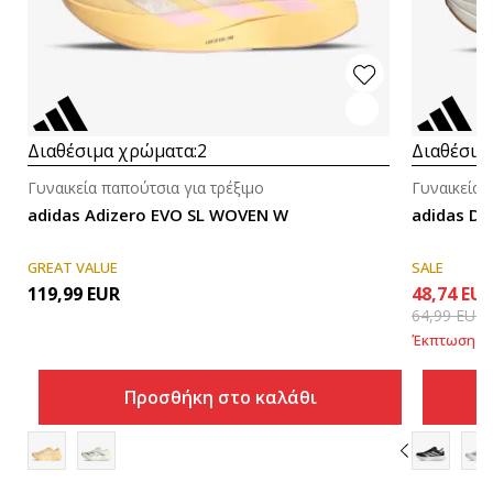
Διαθέσιμα χρώματα:
2
Διαθέσιμ
Γυναικεία παπούτσια για τρέξιμο
Γυναικεία 
adidas Adizero EVO SL WOVEN W
adidas D
GREAT VALUE
SALE
119,99
EUR
48,74
EU
64,99
EUR
Έκπτωση
25
Προσθήκη στο καλάθι