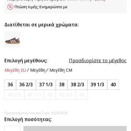
Πτώση τιμής; Ενημερώστε με
Διατίθεται σε μερικά χρώματα:
Επιλογή μεγέθους:
Προσδιορίστε το μέγεθος
Μεγέθη EU
Μεγέθη
Μεγέθη CM
36
36 2/3
37 1/3
38
38 2/3
39 1/3
40
40 2/3
41 1/3
42
42 2/3
44
Προτεινόμενη Λιανική Τιμή:
59,99
EUR
Επιλογή ποσότητας: