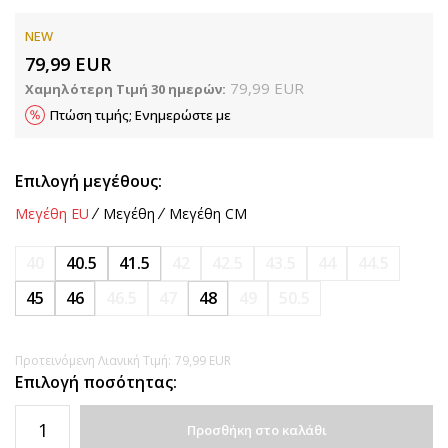
NEW
79,99
EUR
79,99
EUR
Χαμηλότερη Τιμή 30 ημερών:
Πτώση τιμής; Ενημερώστε με
Επιλογή μεγέθους:
Μεγέθη EU
Μεγέθη
Μεγέθη CM
40
40.5
41.5
42
42.5
43.5
44
44.5
45
46
46.5
47
48
49
50.5
Προτεινόμενη Λιανική Τιμή:
79,99
EUR
Επιλογή ποσότητας:
Προσθήκη στο καλάθι