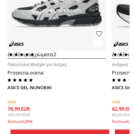
λεπτομέρειες
Γρήγορη επισκόπηση
Διαθέσιμα χρώματα:
2
Διαθέσιμ
Παπούτσια lifestyle για άνδρες
Ανδρικά πα
Prosecna ocena
:
Prosecna
ASICS GEL-NUNOBIKI
ASICS Gel-
SALE
SALE
76,99
EUR
62,99
EU
109,99
EUR
89,99
EUR
Έκπτωση
30
%
Έκπτωση
30