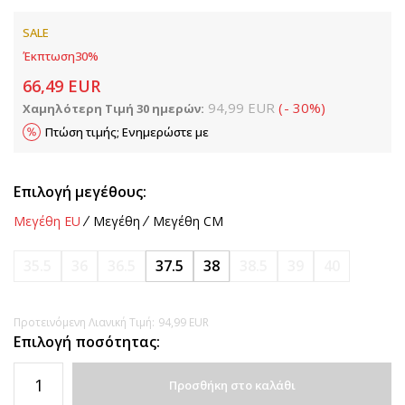
SALE
Έκπτωση
30
%
66,49
EUR
94,99
EUR
(
-
30
%
)
Χαμηλότερη Τιμή 30 ημερών:
Πτώση τιμής; Ενημερώστε με
Επιλογή μεγέθους:
Μεγέθη EU
Μεγέθη
Μεγέθη CM
35.5
36
36.5
37.5
38
38.5
39
40
Προτεινόμενη Λιανική Τιμή:
94,99
EUR
Επιλογή ποσότητας:
Προσθήκη στο καλάθι