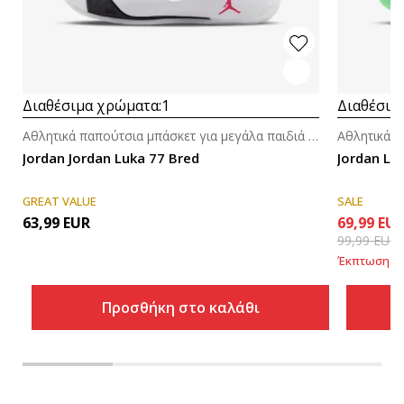
Διαθέσιμα χρώματα:
1
Διαθέσιμ
Αθλητικά παπούτσια μπάσκετ για μεγάλα παιδιά (8-14ε.)
Jordan Jordan Luka 77 Bred
Jordan Lu
GREAT VALUE
SALE
63,99
EUR
69,99
EU
99,99
EUR
Έκπτωση
30
Προσθήκη στο καλάθι