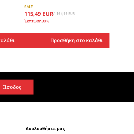
SALE
115,49
EUR
164,99
EUR
Έκπτωση
30
%
καλάθι
Προσθήκη στο καλάθι
Είσοδος
Ακολουθήστε μας