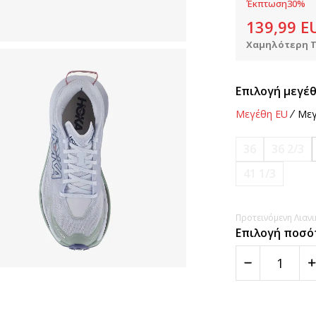
Έκπτωση
30
%
139,99
E
Χαμηλότερη Τ
Επιλογή μεγέθ
Μεγέθη EU
Μεγ
36
36 2/3
41 1/3
Προτεινόμενη Λιανικ
Επιλογή ποσό