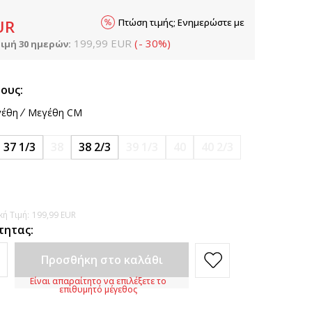
Πτώση τιμής; Ενημερώστε με
UR
199,99
EUR
(
-
30
%
)
ιμή 30 ημερών:
ους:
έθη
Μεγέθη CM
37 1/3
38
38 2/3
39 1/3
40
40 2/3
ή Τιμή:
199,99
EUR
τητας:
Προσθήκη στο καλάθι
Είναι απαραίτητο να επιλέξετε το
επιθυμητό μέγεθος