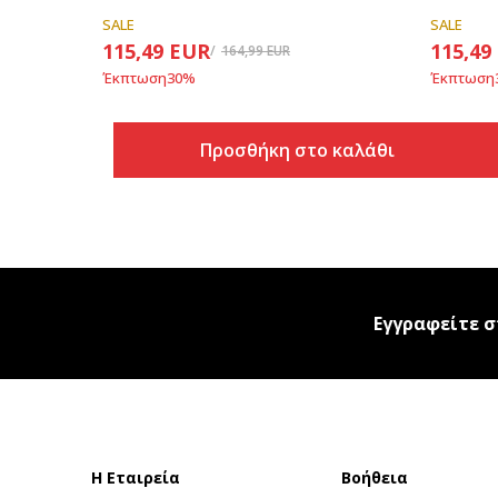
SALE
SALE
115,49
EUR
115,49
164,99
EUR
Έκπτωση
30
%
Έκπτωση
Προσθήκη στο καλάθι
Εγγραφείτε σ
Η Εταιρεία
Βοήθεια