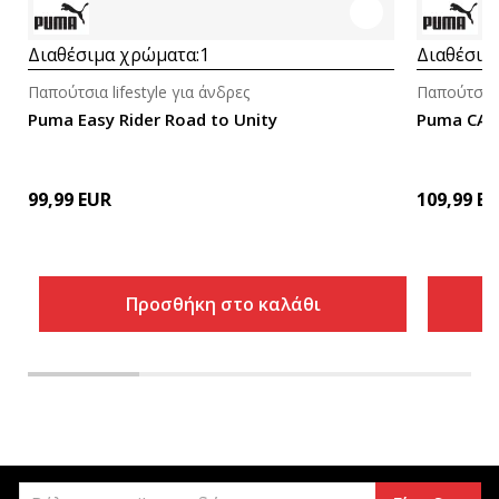
Διαθέσιμα χρώματα:
1
Διαθέσιμ
Παπούτσια lifestyle για άνδρες
Παπούτσια l
Puma Easy Rider Road to Unity
Puma CA 
99,99
EUR
109,99
EU
Προσθήκη στο καλάθι