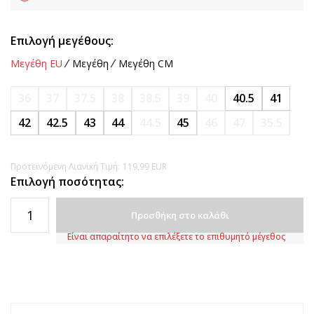
Επιλογή μεγέθους:
Μεγέθη EU
Μεγέθη
Μεγέθη CM
36
37
37.5
38
38.5
39
40
40.5
41
42
42.5
43
44
44.5
45
46
47
35.5
Προτεινόμενη Λιανική Τιμή:
119,99
EUR
Επιλογή ποσότητας:
Προσθήκη στο καλάθι
Είναι απαραίτητο να επιλέξετε το επιθυμητό μέγεθος