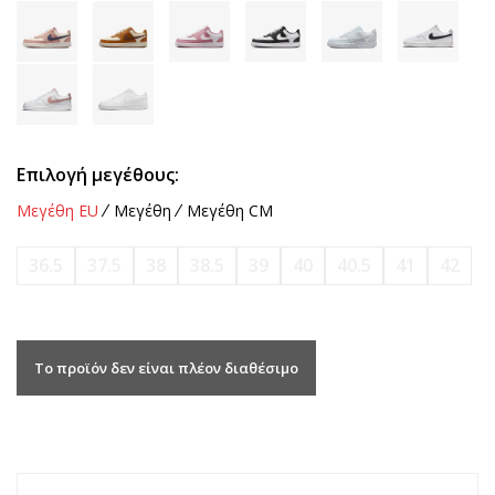
Επιλογή μεγέθους:
Μεγέθη EU
Μεγέθη
Μεγέθη CM
36.5
37.5
38
38.5
39
40
40.5
41
42
Το προϊόν δεν είναι πλέον διαθέσιμο