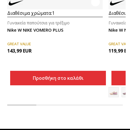
Διαθέσιμα χρώματα:
1
Διαθέσιμ
Γυναικεία παπούτσια για τρέξιμο
Γυναικεία 
Nike W NIKE VOMERO PLUS
Nike W NI
GREAT VALUE
GREAT VAL
143,99
EUR
119,99
EU
Προσθήκη στο καλάθι