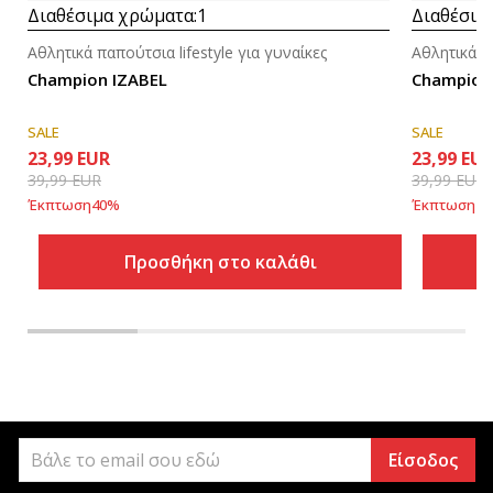
Διαθέσιμα χρώματα:
1
Διαθέσιμ
Αθλητικά παπούτσια lifestyle για γυναίκες
Αθλητικά πα
Champion IZABEL
Champion
SALE
SALE
23,99
EUR
23,99
EU
39,99
EUR
39,99
EUR
Έκπτωση
40
%
Έκπτωση
40
Προσθήκη στο καλάθι
Είσοδος