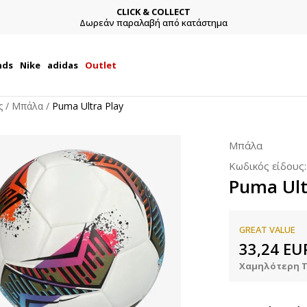
CLICK & COLLECT
Δωρεάν παραλαβή από κατάστημα
nds
Nike
adidas
Outlet
ς
Μπάλα
Puma Ultra Play
Μπάλα
Κωδικός είδους
Puma Ult
GREAT VALUE
33,24
EU
Χαμηλότερη Τ