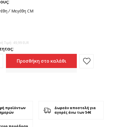
ους:
έθη
Μεγέθη CM
ή Τιμή:
49,99
EUR
τητας:
Προσθήκη στο καλάθι
φή προϊόντων
Δωρεάν αποστολή για
 ημερών
αγορές άνω των 54€
τερη παράδοση