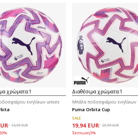
μα χρώματα:
1
Διαθέσιμα χρώματα:
1
οδοσφαίρου ενηλίκων unisex
Μπάλα ποδοσφαίρου ενηλίκων 
bita
Puma Orbita Cup
SALE
EUR
19,94
EUR
14,99
EUR
20,99
EUR
20
%
Έκπτωση
5
%