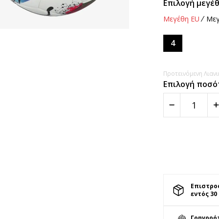
Επιλογή μεγέθ
Μεγέθη EU
Μεγ
4
Προτεινόμενη Λιανικ
Επιλογή ποσό
Επιστρο
εντός 30
Γρηγορό