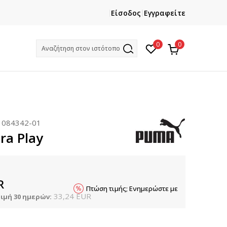
ΕΓΓΡΑΦΕΙΤΕ
ΧΡΕΙΑΖ
Είσοδος
Εγγραφείτε
Και κερδίστε -10% με την πρώτη σας αγορά!
Κ
0
0
Αναζήτηση στον ιστότοπο
:
084342-01
ra Play
R
Πτώση τιμής; Ενημερώστε με
33,24
EUR
ιμή 30 ημερών: