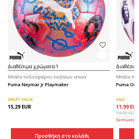
Περισσότερες
λεπτομέρειες
Γρήγορη επισκόπηση
Διαθέσιμα χρώματα:
1
Διαθέσιμ
Μπάλα ποδοσφαίρου ενηλίκων unisex
Μπάλα ποδ
Puma Neymar Jr Playmaker
Puma Orb
GREAT VALUE
SALE
15,29
EUR
11,99
EU
14,99
EUR
Έκπτωση
20
Προσθήκη στο καλάθι