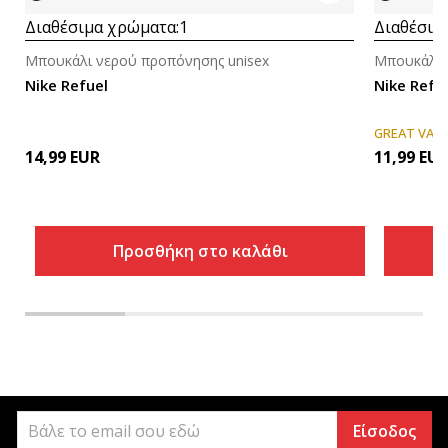
Διαθέσιμα χρώματα:
1
Διαθέσιμ
Μπουκάλι νερού προπόνησης unisex
Μπουκάλι 
Nike Refuel
Nike Refu
GREAT VAL
14,99
EUR
11,99
EU
Προσθήκη στο καλάθι
Είσοδος