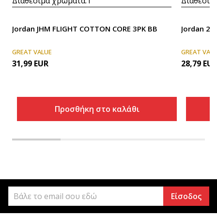
Διαθέσιμα χρώματα:
1
Διαθέσιμ
Jordan JHM FLIGHT COTTON CORE 3PK BB
Jordan 23
GREAT VALUE
GREAT VAL
31,99
EUR
28,79
EU
Προσθήκη στο καλάθι
Είσοδος