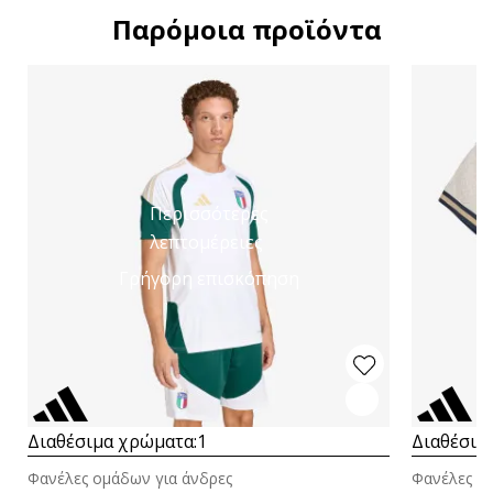
Παρόμοια προϊόντα
Περισσότερες
λεπτομέρειες
Γρήγορη επισκόπηση
Διαθέσιμα χρώματα:
1
Διαθέσιμ
Φανέλες ομάδων για άνδρες
Φανέλες ο