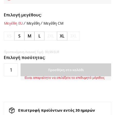
Επιλογή μεγέθους:
Μεγέθη EU
Μεγέθη
Μεγέθη CM
XS
S
M
L
2XL
XL
3XL
Προτεινόμενη Λιανική Τιμή:
99,99
EUR
Επιλογή ποσότητας:
Προσθήκη στο καλάθι
Είναι απαραίτητο να επιλέξετε το επιθυμητό μέγεθος
Επιστροφή προϊόντων εντός 30 ημερών