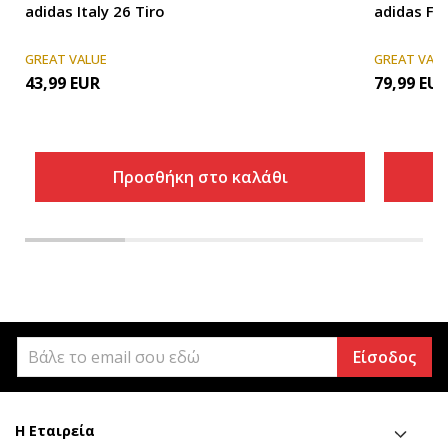
adidas Italy 26 Tiro
adidas FIG
GREAT VALUE
GREAT VAL
43,99
EUR
79,99
EU
Προσθήκη στο καλάθι
Είσοδος
Η Εταιρεία