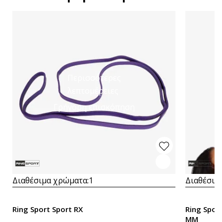
Περισσότερες
λεπτομέρειες
Γρήγορη επισκόπηση
Διαθέσιμα χρώματα:
1
Διαθέσιμ
Ring Sport Sport RX
Ring Spor
MM