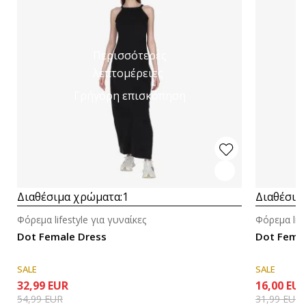
Περισσότερες
λεπτομέρειες
Γρήγορη επισκόπηση
Διαθέσιμα χρώματα:
1
Διαθέσιμ
Φόρεμα lifestyle για γυναίκες
Φόρεμα life
Dot Female Dress
Dot Femal
SALE
SALE
32,99
EUR
16,00
EU
54,99
EUR
31,99
EUR