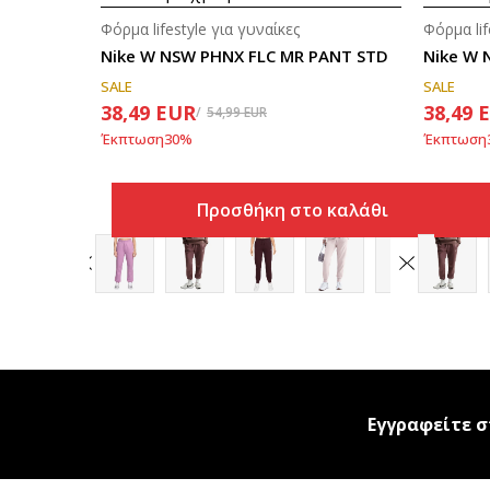
Φόρμα lifestyle για γυναίκες
Φόρμα lif
Nike W NSW PHNX FLC MR PANT STD
Nike W 
SALE
SALE
38,49
EUR
38,49
54,99
EUR
Έκπτωση
30
%
Έκπτωση
Προσθήκη στο καλάθι
Εγγραφείτε σ