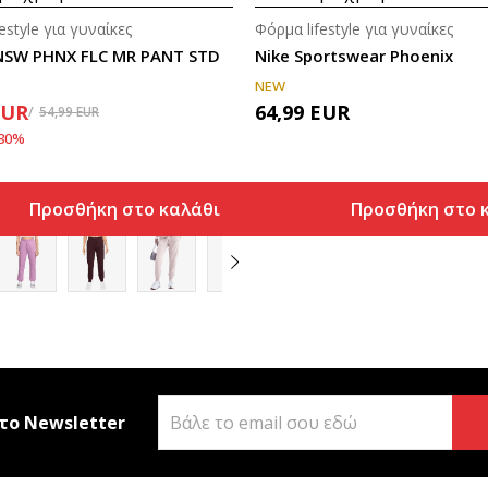
estyle για γυναίκες
Φόρμα lifestyle για γυναίκες
NSW PHNX FLC MR PANT STD
Nike Sportswear Phoenix
NEW
EUR
64,99
EUR
54,99
EUR
30
%
Προσθήκη στο καλάθι
Προσθήκη στο 
το Newsletter