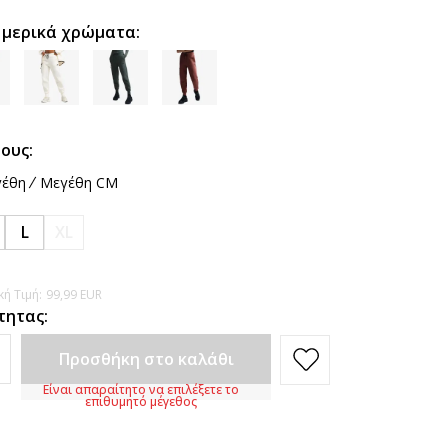
 μερικά χρώματα:
ους:
έθη
Μεγέθη CM
L
XL
ή Τιμή:
99,99
EUR
τητας:
Προσθήκη στο καλάθι
Είναι απαραίτητο να επιλέξετε το
επιθυμητό μέγεθος