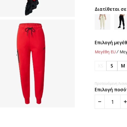
Διατίθεται σε
Επιλογή μεγέθ
Μεγέθη EU
Μεγ
XS
S
M
Προτεινόμενη Λιανικ
Επιλογή ποσό