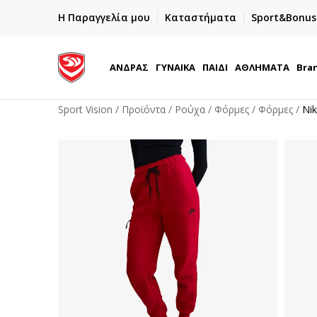
ΓΡΗΓΟΡΟΤΕΡΗ ΠΑΡΑΔΟΣΗ ΜΕ BOX NOW
Η Παραγγελία μου
Καταστήματα
Sport&Bonus
Παραλαβή 24/7
ΑΝΔΡΑΣ
ΓΥΝΑΙΚΑ
ΠΑΙΔΙ
ΑΘΛΗΜΑΤΑ
Bra
Sport Vision
Προϊόντα
Ρούχα
Φόρμες
Φόρμες
Ni