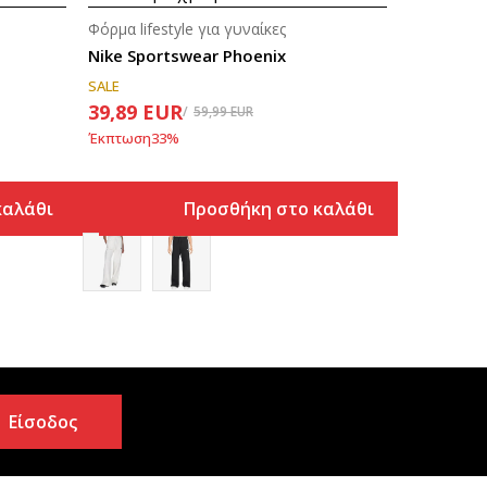
Φόρμα lifestyle για γυναίκες
Nike Sportswear Phoenix
SALE
39,89
EUR
59,99
EUR
Έκπτωση
33
%
καλάθι
Προσθήκη στο καλάθι
Είσοδος