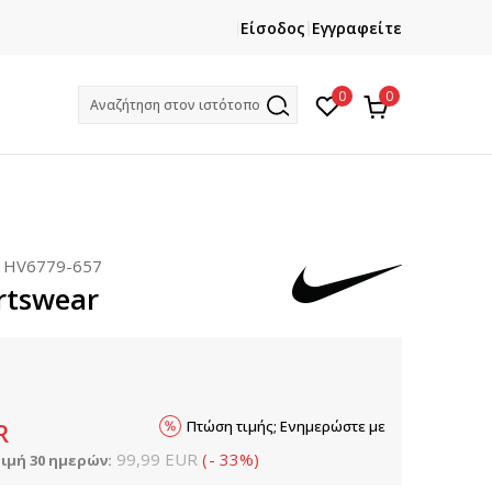
ΕΓΓΡΑΦΕΙΤΕ
ΧΡΕΙΑΖ
Είσοδος
Εγγραφείτε
Και κερδίστε -10% με την πρώτη σας αγορά!
Κ
0
0
Αναζήτηση στον ιστότοπο
:
HV6779-657
rtswear
Πτώση τιμής; Ενημερώστε με
R
99,99
EUR
(
-
33
%
)
ιμή 30 ημερών: