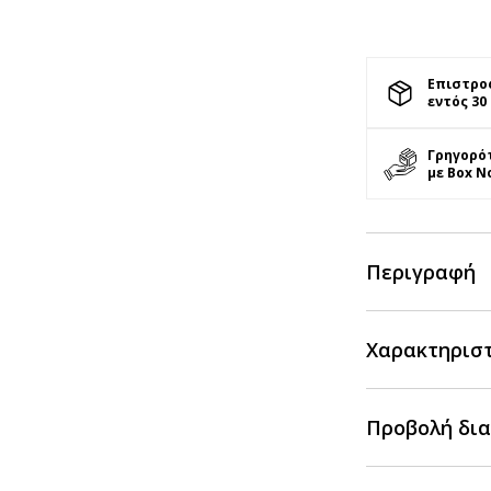
Επιστρο
εντός 30
Γρηγορό
με Box N
Περιγραφή
Χαρακτηρισ
Προβολή δια