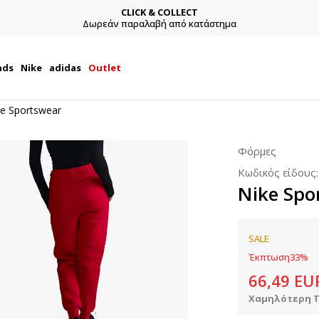
CLICK & COLLECT
Δωρεάν παραλαβή από κατάστημα
nds
Nike
adidas
Outlet
ke Sportswear
Φόρμες
Κωδικός είδους
Nike Spo
SALE
Έκπτωση
33
%
66,49
EU
Χαμηλότερη Τ