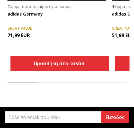
Φόρμα ποδοσφαίρου για άνδρες
Φόρμα ποδ
adidas Germany
adidas Spa
GREAT VALUE
GREAT VAL
71,99
EUR
51,99
EU
Προσθήκη στο καλάθι
Είσοδος